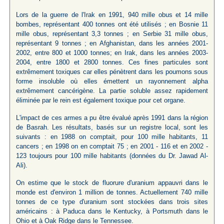
Lors de la guerre de l'Irak en 1991, 940 mille obus et 14 mille
bombes, représentant 400 tonnes ont été utilisés ; en Bosnie 11
mille obus, représentant 3,3 tonnes ; en Serbie 31 mille obus,
représentant 9 tonnes ; en Afghanistan, dans les années 2001-
2002, entre 800 et 1000 tonnes; en Irak, dans les années 2003-
2004, entre 1800 et 2800 tonnes. Ces fines particules sont
extrêmement toxiques car elles pénètrent dans les poumons sous
forme insoluble où elles émettent un rayonnement alpha
extrêmement cancérigène. La partie soluble assez rapidement
éliminée par le rein est également toxique pour cet organe.
L'impact de ces armes a pu être évalué après 1991 dans la région
de Basrah. Les résultats, basés sur un registre local, sont les
suivants : en 1988 on comptait, pour 100 mille habitants, 11
cancers ; en 1998 on en comptait 75 ; en 2001 - 116 et en 2002 -
123 toujours pour 100 mille habitants (données du Dr. Jawad Al-
Ali).
On estime que le stock de fluorure d'uranium appauvri dans le
monde est d'environ 1 million de tonnes. Actuellement 740 mille
tonnes de ce type d'uranium sont stockées dans trois sites
américains : à Paduca dans le Kentucky, à Portsmuth dans le
Ohio et à Oak Ridge dans le Tennessee.