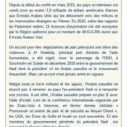
Depuis le début du conflit en mars 2015, les pays occidentaux ont
vendu pour au moins 3,5 milliards de dollars américains d'armes
aux Émirats Arabes Unis qui les détournent vers des milices et
les mercenaires étrangers au Yémen. En 2016, selon des rapports
du Parlement wallon, 15 licences d'exportation ont été octroyées
par la Région wallonne pour un montant de 48.614.295 euros aux
Emirats Arabes Unis.
Un accord pour des négociations de paix prévoyant une trêve des
violences à Al Hodeïda, principal port d'entrée de l'aide
humanitaire, a été signé, sous le patronage de l'ONU, à
Stockholm en Suède en décembre 2018 entre le gouvernement de
Hadi dont le président vit en Arabie saoudite et le mouvement
Ansarullah. Mais cet accord n’est jamais entré en vigueur.
Malgré toute la force militaire et les appuis, l'Arabie saoudite ne
réussit pas à ramener au pays l'ex-président Hadi ni à remporter
une victoire. A cet effet, l'Arabie saoudite prépare un plan B avec
l'aide d'Israël. Lors de la conférence internationale organisée par
les Etats-Unis à Varsovie, en février dernier, intitulée «
Promouvoir un avenir de paix et de sécurité au Moyen Orient »,
les USA, les Etats du Golfe et Israël se sont rencontrés. Et des
membres du gouvernement yéménite du président Hadi ont