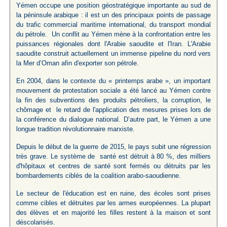
Yémen occupe une position géostratégique importante au sud de
la péninsule arabique : il est un des principaux points de passage
du trafic commercial maritime international, du transport mondial
du pétrole. Un conflit au Yémen mène à la confrontation entre les
puissances régionales dont l'Arabie saoudite et l'Iran. L'Arabie
saoudite construit actuellement un immense pipeline du nord vers
la Mer d’Oman afin d'exporter son pétrole.
En 2004, dans le contexte du « printemps arabe », un important
mouvement de protestation sociale a été lancé au Yémen contre
la fin des subventions des produits pétroliers, la corruption, le
chômage et le retard de l'application des mesures prises lors de
la conférence du dialogue national. D’autre part, le Yémen a une
longue tradition révolutionnaire marxiste.
Depuis le début de la guerre de 2015, le pays subit une régression
très grave. Le système de santé est détruit à 80 %, des milliers
d'hôpitaux et centres de santé sont fermés ou détruits par les
bombardements ciblés de la coalition arabo-saoudienne.
Le secteur de l'éducation est en ruine, des écoles sont prises
comme cibles et détruites par les armes européennes. La plupart
des élèves et en majorité les filles restent à la maison et sont
déscolarisés.