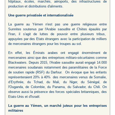
hôpitaux, écoles, marchés, aéroports, des infrastructures de
production et distributions d'aliments.
Une guerre privatisée et internationalisée
La guerre au Yémen n'est pas une guerre religieuse entre
Sunnites soutenus par l'Arabie saoudite et Chiites épaulés par
l'Iran, il s'agit de luttes de pouvoir entre plusieurs tribus,
appuyées par des Etats étrangers avec la participation de milliers
de mercenaires étrangers pour les troupes au sol.
En effet, les Émirats arabes ont engagé énormément de
mercenaires ainsi que des entreprises militaro-sécuritaires comme
Blackwaters. Depuis 2015, l'Arabie saoudite aurait engagé 14.000
mercenaires soudanais notamment des paramilitaires de la Force
de soutien rapide (RSF) du Darfour. On évoque que les enfants
représenteraient 20% à 40% des mercenaires venus de Somalie,
d’Erythrée, du Tchad, du Mali, du Niger, du Sénégal, de
l'Ouganda, de Colombie, du Panama, du Salvador, du Chili. On
observe aussi la présence des forces spéciales britanniques, des
Etats-Unis et d'Israël.
La guerre au Yémen, un marché juteux pour les entreprises
militaires