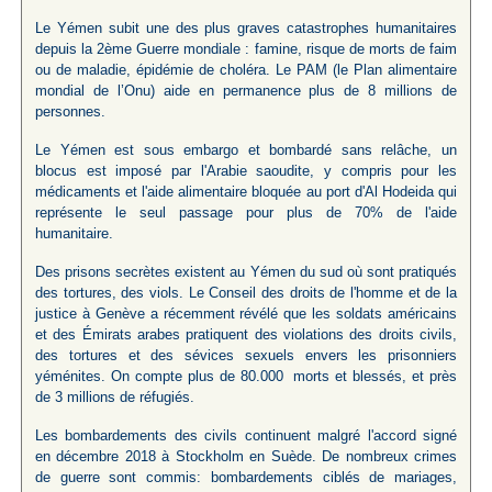
Le Yémen subit une des plus graves catastrophes humanitaires
depuis la 2ème Guerre mondiale : famine, risque de morts de faim
ou de maladie, épidémie de choléra. Le PAM (le Plan alimentaire
mondial de l’Onu) aide en permanence plus de 8 millions de
personnes.
Le Yémen est sous embargo et bombardé sans relâche, un
blocus est imposé par l'Arabie saoudite, y compris pour les
médicaments et l'aide alimentaire bloquée au port d'Al Hodeida qui
représente le seul passage pour plus de 70% de l'aide
humanitaire.
Des prisons secrètes existent au Yémen du sud où sont pratiqués
des tortures, des viols. Le Conseil des droits de l'homme et de la
justice à Genève a récemment révélé que les soldats américains
et des Émirats arabes pratiquent des violations des droits civils,
des tortures et des sévices sexuels envers les prisonniers
yéménites. On compte plus de 80.000 morts et blessés, et près
de 3 millions de réfugiés.
Les bombardements des civils continuent malgré l'accord signé
en décembre 2018 à Stockholm en Suède. De nombreux crimes
de guerre sont commis: bombardements ciblés de mariages,