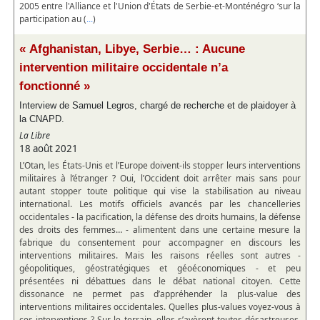
2005 entre l'Alliance et l'Union d'États de Serbie-et-Monténégro ‘sur la
participation au (
)
...
« Afghanistan, Libye, Serbie… : Aucune
intervention militaire occidentale n’a
fonctionné »
Interview de Samuel Legros, chargé de recherche et de plaidoyer à
la CNAPD.
La Libre
18 août 2021
L’Otan, les États-Unis et l’Europe doivent-ils stopper leurs interventions
militaires à l’étranger ? Oui, l’Occident doit arrêter mais sans pour
autant stopper toute politique qui vise la stabilisation au niveau
international. Les motifs officiels avancés par les chancelleries
occidentales - la pacification, la défense des droits humains, la défense
des droits des femmes… - alimentent dans une certaine mesure la
fabrique du consentement pour accompagner en discours les
interventions militaires. Mais les raisons réelles sont autres -
géopolitiques, géostratégiques et géoéconomiques - et peu
présentées ni débattues dans le débat national citoyen. Cette
dissonance ne permet pas d’appréhender la plus-value des
interventions militaires occidentales. Quelles plus-values voyez-vous à
ces interventions ? Sur le terrain, elles s’avèrent toutes désastreuses.