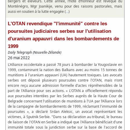
bergers et éleveurs. Cette année, l’hôte d’honneur est l’évêque du
Monténégro, Mgr Joanikije, venu pour des raisons pastorales, mais
aussi en soutien à la lutte engagée (
)
...
L'OTAN revendique "l'immunité" contre les
poursuites judiciaires serbes sur l'utilisation
d'uranium appauvri dans les bombardements de
1999
Daily Telegraph (Nouvelle-Zélande)
26 mai 2022
L'Alliance occidentale a passé 78 jours à bombarder la Yougoslavie en
1999, contaminant la nation des Balkans avec au moins 15 tonnes de
munitions à l'uranium appauvri (UA) hautement toxiques. Les avocats
serbes ont déposé plusieurs poursuites contre l'OTAN, mais n'ont
encore reçu aucune admission formelle d'actes répréhensibles de la
part de l'Alliance pour ses actions. « L'OTAN a officiellement répondu
aux poursuites intentées par les Serbes auprès de la Haute Cour de
Belgrade concernant l'utilisation de munitions à l'UA par l’Alliance lors
de la campagne de bombardements de 1999, réclamant l'immunité de
poursuites », a déclaré Srdan Aleksic, un avocat représentant les
victimes, à Sputnik Serbie. "Dans sa déclaration au tribunal, le bureau
de liaison de l'OTAN en Serbie a indiqué que l'Alliance bénéficiait d'une
immunité totale sous la juridiction serbe sur la base de l'accord de