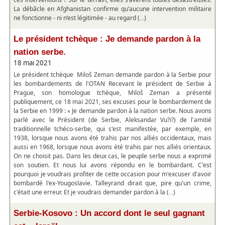
La débâcle en Afghanistan confirme qu’aucune intervention militaire
ne fonctionne - ni n’est légitimée - au regard (
)
...
Le président tchèque : Je demande pardon à la
nation serbe.
18 mai 2021
Le président tchèque Miloš Zeman demande pardon à la Serbie pour
les bombardements de l'OTAN Recevant le président de Serbie à
Prague, son homologue tchèque, Miloš Zeman a présenté
publiquement, ce 18 mai 2021, ses excuses pour le bombardement de
la Serbie en 1999 : « Je demande pardon à la nation serbe. Nous avons
parlé avec le Président (de Serbie, Aleksandar Vu?i?) de l'amitié
traditionnelle tchéco-serbe, qui s'est manifestée, par exemple, en
1938, lorsque nous avons été trahis par nos alliés occidentaux, mais
aussi en 1968, lorsque nous avons été trahis par nos alliés orientaux.
On ne choisit pas. Dans les deux cas, le peuple serbe nous a exprimé
son soutien. Et nous lui avons répondu en le bombardant. C'est
pourquoi je voudrais profiter de cette occasion pour m'excuser d'avoir
bombardé l'ex-Yougoslavie. Talleyrand dirait que, pire qu'un crime,
c'était une erreur. Et je voudrais demander pardon à la (
)
...
Serbie-Kosovo : Un accord dont le seul gagnant