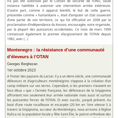
n’a pas été autorisée par le Conseil de sécurité de l’ONU, seule
instance habilitée à autoriser une intervention armée extérieure.
D’autre part, comme il apparut bientôt, le but de cette guerre,
présentée comme « humanitaire », était d’amputer un Etat souverain
d’une partie de son territoire, ce qui fut officialisé en 2008 par la
proclamation d’indépendance du Kosovo, encouragée, voire organisée,
par la plupart des puissances occidentales. Ce mois de mars 1999
connaissait également le premier élargissement de l’OTAN depuis
1982, avec (
)
...
Montenegro : la résistance d’une communauté
d’éleveurs à l’OTAN
Georges Berghezan
1er octobre 2023
A l’instar des paysans du Larzac il y a un demi-siècle, une communauté
d’éleveurs et d’agriculteurs monténégrins s’oppose à la création d’un
camp militaire sur ses terres. Cependant, si les premiers n’avaient en
face d’eux « que » l’armée française, les défenseurs de la Sinjajevina
affrontent non seulement leur armée nationale mais aussi et surtout
les puissantes forces de l’OTAN. Et avec succès, jusqu’à présent. Au
bout d’une route rocailleuse et escarpée (20 km en 1ère vitesse !) à
travers la Sinjajevina, au cœur du Monténégro, nous arrivons à l’église
Ružica où la population locale y fête Saint Élie, le patron orthodoxe des