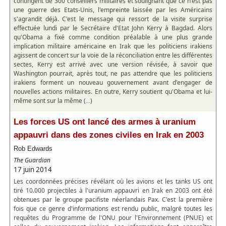
contingent de 300 conseillers militaires et soulignant que ce n'est pas
une guerre des Etats-Unis, l'empreinte laissée par les Américains
s'agrandit déjà. C'est le message qui ressort de la visite surprise
effectuée lundi par le Secrétaire d'Etat John Kerry à Bagdad. Alors
qu'Obama a fixé comme condition préalable à une plus grande
implication militaire américaine en Irak que les politiciens irakiens
agissent de concert sur la voie de la réconciliation entre les différentes
sectes, Kerry est arrivé avec une version révisée, à savoir que
Washington pourrait, après tout, ne pas attendre que les politiciens
irakiens forment un nouveau gouvernement avant d'engager de
nouvelles actions militaires. En outre, Kerry soutient qu'Obama et lui-
même sont sur la même (
)
...
Les forces US ont lancé des armes à uranium
appauvri dans des zones civiles en Irak en 2003
Rob Edwards
The Guardian
17 juin 2014
Les coordonnées précises révélant où les avions et les tanks US ont
tiré 10.000 projectiles à l'uranium appauvri en Irak en 2003 ont été
obtenues par le groupe pacifiste néerlandais Pax. C'est la première
fois que ce genre d'informations est rendu public, malgré toutes les
requêtes du Programme de l'ONU pour l'Environnement (PNUE) et