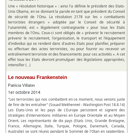
Une « résolution historique » : ainsi l'a définie le président des Etats-
Unis Obama, en se donnant la parole en tant que président du Conseil
de sécurité de l'Onu. La résolution 2178 sur les « combattants
terroristes étrangers » adoptée par le Conseil de sécurité à
l'unanimité, est « légalement contraignante » pour tous les Etats
membres de l'Onu. Ceux-ci sont obligés de « prévenir le recrutement
prévenir le recrutement, l'organisation, le transport et l'équipement
d'individus qui se rendent dans d'autres Etats pour planifier, préparer
ou effectuer des actes terroristes, ou pour fournir ou recevoir un
entraînement terroriste et des financements pour ces activités ». A cet
effet tous les Etats devront promulguer des législations appropriées,
intensifier (
)
...
Le nouveau Frankenstein
Patricia Villalon
1er octobre 2014
"Les terroristes qui nos combattent en ce moment, nous venons juste
de finir de les entraîner" (Souad Mekhennet - Washington Post 18.8.14)
Les Etats-Unis et les pays de L'Europe persistent et signent des
stratégies d'interventions militaires en Europe Orientale et au Moyen
Orient. Les représentants de dix pays (Etats Unis, Grande Bretagne,
France, Allemagne, Italie, Turquie, Pologne, Danemark, Canada,
Australie) se sont réunis pendant le Sommet de l'Otan en septembre,