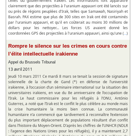
celles du gouvernement irakien. Les informations font apparaître
clairement que des projectiles à l'uranium appauvri ont été lancés sur
ou près de régions peuplées d'Irak, telles que Samawah, Nasiriyah et
Basrah. PAX estime que plus de 300 sites en Irak ont été contaminés
par l'uranium appauvri, et qu'il en coûterait au moins 30 millions de
dollars pour les nettoyer… Les forces US avaient donné les
coordonnées GPS des projectiles à l'uranium appauvri, ainsi qu'une (
)
...
Rompre le silence sur les crimes en cours contre
l’élite intellectuelle irakienne
Appel du Brussels Tribunal
13 avril 2011
Jeudi 10 mars 2011 Ce mardi 8 mars se tenait la session de signature
solennelle de la charte de Gand (*) en défense de l’université
irakienne, à l’occasion d’un séminaire international sur la situation des
universitaires irakiens, en vue du 8e anniversaire de l’occupation de
l’Irak. Le haut commissaire pour les réfugiés à l’ONU, António
Guterres, a noté que l’Irak est le conflit le plus célèbre au monde mais
la crise humanitaire la moins bien connue. La communauté
humanitaire n’a commencé que tardivement à reconnaître l’extension
du plus important déplacement de populations résultant d’un conflit
dans l’histoire du Moyen-Orient. D’après les chiffres de l’UNHCR (NDLR
: l’agence des Nations Unies pour les réfugiés), il y a maintenant 2,7