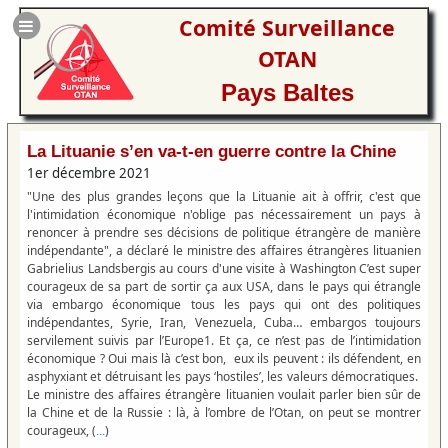
Comité Surveillance
OTAN
Pays Baltes
La Lituanie s’en va-t-en guerre contre la Chine
1er décembre 2021
"Une des plus grandes leçons que la Lituanie ait à offrir, c'est que
l'intimidation économique n'oblige pas nécessairement un pays à
renoncer à prendre ses décisions de politique étrangère de manière
indépendante", a déclaré le ministre des affaires étrangères lituanien
Gabrielius Landsbergis au cours d'une visite à Washington C’est super
courageux de sa part de sortir ça aux USA, dans le pays qui étrangle
via embargo économique tous les pays qui ont des politiques
indépendantes, Syrie, Iran, Venezuela, Cuba… embargos toujours
servilement suivis par l’Europe1. Et ça, ce n’est pas de l’intimidation
économique ? Oui mais là c’est bon, eux ils peuvent : ils défendent, en
asphyxiant et détruisant les pays ‘hostiles’, les valeurs démocratiques.
Le ministre des affaires étrangère lituanien voulait parler bien sûr de
la Chine et de la Russie : là, à l’ombre de l’Otan, on peut se montrer
courageux, (
)
...