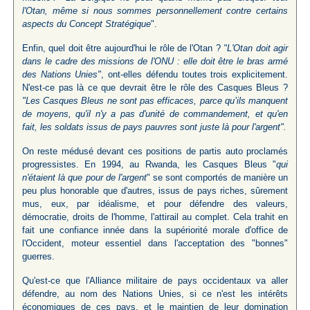
l'Otan, même si nous sommes personnellement contre certains
aspects du Concept Stratégique
".
Enfin, quel doit être aujourd'hui le rôle de l'Otan ?
"L'Otan doit agir
dans le cadre des missions de l'ONU : elle doit être le bras armé
des Nations Unies"
, ont-elles défendu toutes trois explicitement.
N'est-ce pas là ce que devrait être le rôle des Casques Bleus ?
"Les Casques Bleus ne sont pas efficaces, parce qu’ils manquent
de moyens, qu'il n'y a pas d'unité de commandement, et qu'en
fait, les soldats issus de pays pauvres sont juste là pour l'argent".
On reste médusé devant ces positions de partis auto proclamés
progressistes. En 1994, au Rwanda, les Casques Bleus "
qui
n'étaient là que pour de l'argent
" se sont comportés de manière un
peu plus honorable que d'autres, issus de pays riches, sûrement
mus, eux, par idéalisme, et pour défendre des valeurs,
démocratie, droits de l'homme, l'attirail au complet. Cela trahit en
fait une confiance innée dans la supériorité morale d'office de
l'Occident, moteur essentiel dans l'acceptation des "bonnes"
guerres.
Qu'est-ce que l'Alliance militaire de pays occidentaux va aller
défendre, au nom des Nations Unies, si ce n'est les intérêts
économiques de ces pays, et le maintien de leur domination