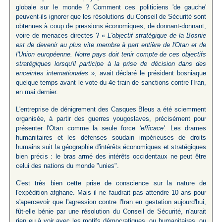
globale sur le monde ? Comment ces politiciens 'de gauche'
peuvent-ils ignorer que les résolutions du Conseil de Sécurité sont
obtenues à coup de pressions économiques, de donnant-donnant,
voire de menaces directes ? «
L'objectif stratégique de la Bosnie
est de devenir au plus vite membre à part entière de l'Otan et de
l'Union européenne. Notre pays doit tenir compte de ces objectifs
stratégiques lorsqu'il participe à la prise de décision dans des
enceintes internationales
», avait déclaré le président bosniaque
quelque temps avant le vote du 4e train de sanctions contre l'Iran,
en mai dernier.
L'entreprise de dénigrement des Casques Bleus a été sciemment
organisée, à partir des guerres yougoslaves, précisément pour
présenter l'Otan comme la seule force
'efficace'
. Les drames
humanitaires et les défenses soudain impérieuses de droits
humains suit la géographie d'intérêts économiques et stratégiques
bien précis : le bras armé des intérêts occidentaux ne peut être
celui des nations du monde "unies".
C'est très bien cette prise de conscience sur la nature de
l'expédition afghane. Mais il ne faudrait pas attendre 10 ans pour
s'apercevoir que l'agression contre l'Iran en gestation aujourd'hui,
fût-elle bénie par une résolution du Conseil de Sécurité, n'aurait
rien eu à voir avec les motifs démocratiques, ou humanitaires, ou