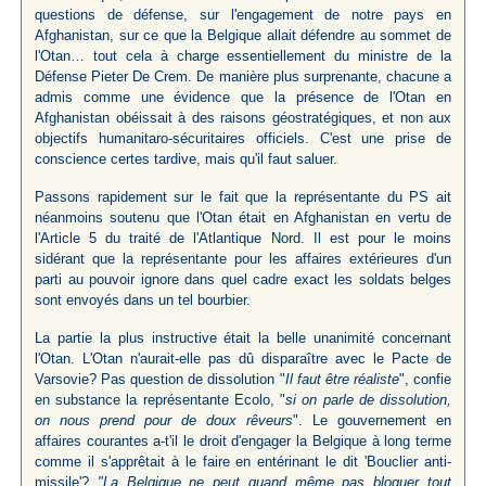
questions de défense, sur l'engagement de notre pays en
Afghanistan, sur ce que la Belgique allait défendre au sommet de
l'Otan… tout cela à charge essentiellement du ministre de la
Défense Pieter De Crem. De manière plus surprenante, chacune a
admis comme une évidence que la présence de l'Otan en
Afghanistan obéissait à des raisons géostratégiques, et non aux
objectifs humanitaro-sécuritaires officiels. C'est une prise de
conscience certes tardive, mais qu'il faut saluer.
Passons rapidement sur le fait que la représentante du PS ait
néanmoins soutenu que l'Otan était en Afghanistan en vertu de
l'Article 5 du traité de l'Atlantique Nord. Il est pour le moins
sidérant que la représentante pour les affaires extérieures d'un
parti au pouvoir ignore dans quel cadre exact les soldats belges
sont envoyés dans un tel bourbier.
La partie la plus instructive était la belle unanimité concernant
l'Otan. L'Otan n'aurait-elle pas dû disparaître avec le Pacte de
Varsovie? Pas question de dissolution "
Il faut être réaliste
", confie
en substance la représentante Ecolo, "
si on parle de dissolution,
on nous prend pour de doux rêveurs
". Le gouvernement en
affaires courantes a-t'il le droit d'engager la Belgique à long terme
comme il s'apprêtait à le faire en entérinant le dit 'Bouclier anti-
missile'?
"La Belgique ne peut quand même pas bloquer tout