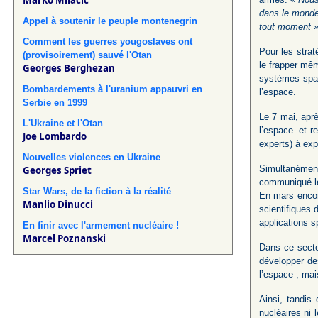
Marko Milacic
dans le monde
Appel à soutenir le peuple montenegrin
tout moment
»
Comment les guerres yougoslaves ont
Pour les strat
(provisoirement) sauvé l'Otan
le frapper mêm
Georges Berghezan
systèmes spat
Bombardements à l'uranium appauvri en
l’espace.
Serbie en 1999
Le 7 mai, aprè
L'Ukraine et l'Otan
l’espace et re
Joe Lombardo
experts) à exp
Nouvelles violences en Ukraine
Simultanément
Georges Spriet
communiqué le 
Star Wars, de la fiction à la réalité
En mars encore
Manlio Dinucci
scientifiques 
applications s
En finir avec l'armement nucléaire !
Marcel Poznanski
Dans ce secte
développer de
l’espace ; mai
Ainsi, tandis
nucléaires ni 