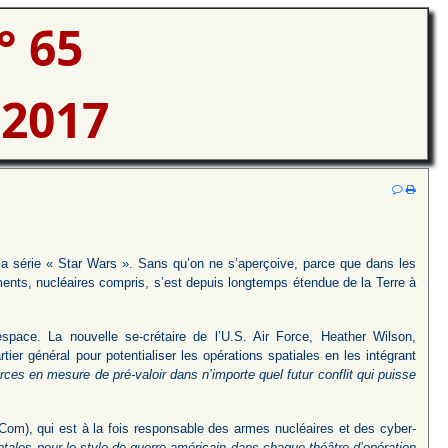
° 65
 2017
e la série « Star Wars ». Sans qu’on ne s’aperçoive, parce que dans les
ents, nucléaires compris, s’est depuis longtemps étendue de la Terre à
’espace. La nouvelle se-crétaire de l’U.S. Air Force, Heather Wilson,
ier général pour potentialiser les opérations spatiales en les intégrant
rces en mesure de pré-valoir dans n’importe quel futur conflit qui puisse
om), qui est à la fois responsable des armes nucléaires et des cyber-
tales pour le style de guerre américain dans chaque théâtre d’opération