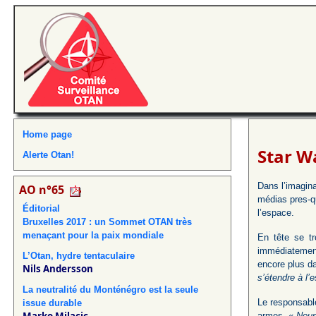
Home page
Star Wa
Alerte Otan!
Dans l’imagina
AO n°65
médias pres-q
Éditorial
l’espace.
Bruxelles 2017 : un Sommet OTAN très
menaçant pour la paix mondiale
En tête se tr
immédiatement 
L’Otan, hydre tentaculaire
encore plus da
Nils Andersson
s’étendre à l’
La neutralité du Monténégro est la seule
Le responsabl
issue durable
armes. «
Nous