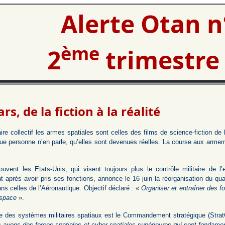
Alerte Otan n
ème
2
trimestre
rs, de la fiction à la réalité
ire collectif les armes spatiales sont celles des films de science-fiction d
ue personne n’en parle, qu’elles sont devenues réelles. La course aux armem
ouvent les Etats-Unis, qui visent toujours plus le contrôle militaire de l
après avoir pris ses fonctions, annonce le 16 juin la réorganisation du quart
ns celles de l’Aéronautique. Objectif déclaré : «
Organiser et entraîner des fo
espace
».
e des systèmes militaires spatiaux est le Commandement stratégique (StratC
 avons des forces spatiales et cyber-spatiales supérieures qui sont fondamen