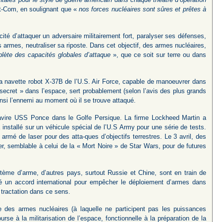
at-Com, en soulignant que «
nos forces nucléaires sont sûres et prêtes à
cité d’attaquer un adversaire militairement fort, paralyser ses défenses,
s armes, neutraliser sa riposte. Dans cet objectif, des armes nucléaires,
ète des capacités globales d’attaque
», que ce soit sur terre ou dans
l la navette robot X-37B de l’U.S. Air Force, capable de manoeuvrer dans
ecret » dans l’espace, sert probablement (selon l’avis des plus grands
insi l’ennemi au moment où il se trouve attaqué.
avire USS Ponce dans le Golfe Persique. La firme Lockheed Martin a
nstallé sur un véhicule spécial de l’U.S Army pour une série de tests.
mé de laser pour des atta-ques d’objectifs terrestres. Le 3 avril, des
er, semblable à celui de la « Mort Noire » de Star Wars, pour de futures
tème d’arme, d’autres pays, surtout Russie et Chine, sont en train de
é un accord international pour empêcher le déploiement d’armes dans
e tractation dans ce sens.
ue des armes nucléaires (à laquelle ne participent pas les puissances
urse à la militarisation de l’espace, fonctionnelle à la préparation de la