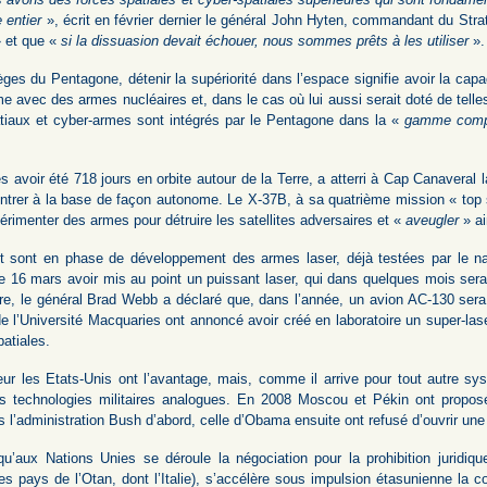
 entier
», écrit en février dernier le général John Hyten, commandant du Str
 et que «
si la dissuasion devait échouer, nous sommes prêts à les utiliser
».
èges du Pentagone, détenir la supériorité dans l’espace signifie avoir la capa
e avec des armes nucléaires et, dans le cas où lui aussi serait doté de telle
iaux et cyber-armes sont intégrés par le Pentagone dans la «
gamme compl
s avoir été 718 jours en orbite autour de la Terre, a atterri à Cap Canavera
ntrer à la base de façon autonome. Le X-37B, à sa quatrième mission « top s
érimenter des armes pour détruire les satellites adversaires et «
aveugler
» a
 sont en phase de développement des armes laser, déjà testées par le n
16 mars avoir mis au point un puissant laser, qui dans quelques mois sera i
, le général Brad Webb a déclaré que, dans l’année, un avion AC-130 sera ar
de l’Université Macquaries ont annoncé avoir créé en laboratoire un super-las
patiales.
ur les Etats-Unis ont l’avantage, mais, comme il arrive pour tout autre sys
s technologies militaires analogues. En 2008 Moscou et Pékin ont propos
s l’administration Bush d’abord, celle d’Obama ensuite ont refusé d’ouvrir un
 qu’aux Nations Unies se déroule la négociation pour la prohibition juridiq
les pays de l’Otan, dont l’Italie), s’accélère sous impulsion étasunienne la co