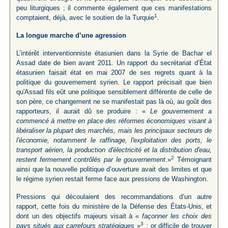
peu liturgiques ; il commente également que ces manifestations
1
comptaient, déjà, avec le soutien de la Turquie
.
La longue marche d’une agression
L’intérêt interventionniste étasunien dans la Syrie de Bachar el
Assad date de bien avant 2011. Un rapport du secrétariat d’État
étasunien faisait état en mai 2007 de ses regrets quant à la
politique du gouvernement syrien. Le rapport précisait que bien
qu'Assad fils eût une politique sensiblement différente de celle de
son père, ce changement ne se manifestait pas là où, au goût des
rapporteurs, il aurait dû se produire : «
Le gouvernement a
commencé à mettre en place des réformes économiques visant à
libéraliser la plupart des marchés, mais les principaux secteurs de
l'économie, notamment le raffinage, l'exploitation des ports, le
transport aérien, la production d'électricité et la distribution d'eau,
2
restent fermement contrôlés par le gouvernement
.»
Témoignant
ainsi que la nouvelle politique d’ouverture avait des limites et que
le régime syrien restait ferme face aux pressions de Washington.
Pressions qui découlaient des recommandations d’un autre
rapport, cette fois du ministère de la Défense des États-Unis, et
dont un des objectifs majeurs visait à «
façonner les choix des
3
pays situés aux carrefours stratégiques
»
; or difficile de trouver