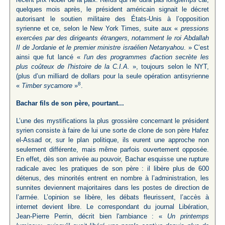
quelques mois après, le président américain signait le décret
autorisant le soutien militaire des États-Unis à l’opposition
syrienne et ce, selon le New York Times, suite aux «
pressions
exercées par des dirigeants étrangers, notamment le roi Abdallah
II de Jordanie et le premier ministre israélien Netanyahou
. » C’est
ainsi que fut lancé «
l'un des programmes d'action secrète les
plus coûteux de l'histoire de la C.I.A.
», toujours selon le NYT,
(plus d’un milliard de dollars pour la seule opération antisyrienne
8
«
Timber sycamore
»
.
Bachar fils de son père, pourtant...
L’une des mystifications la plus grossière concernant le président
syrien consiste à faire de lui une sorte de clone de son père Hafez
el-Assad or, sur le plan politique, ils eurent une approche non
seulement différente, mais même parfois ouvertement opposée.
En effet, dès son arrivée au pouvoir, Bachar esquisse une rupture
radicale avec les pratiques de son père : il libère plus de 600
détenus, des minorités entrent en nombre à l’administration, les
sunnites deviennent majoritaires dans les postes de direction de
l’armée. L’opinion se libère, les débats fleurissent, l’accès à
internet devient libre. Le correspondant du journal Libération,
Jean-Pierre Perrin, décrit bien l'ambiance : «
Un printemps