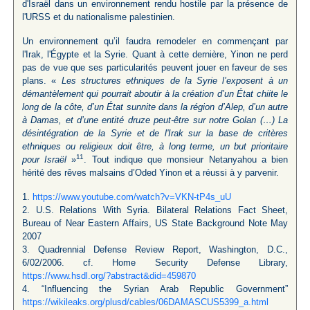
d'Israël dans un environnement rendu hostile par la présence de
l'URSS et du nationalisme palestinien.
Un environnement qu’il faudra remodeler en commençant par
l'Irak, l'Égypte et la Syrie. Quant à cette dernière, Yinon ne perd
pas de vue que ses particularités peuvent jouer en faveur de ses
plans. «
Les structures ethniques de la Syrie l’exposent à un
démantèlement qui pourrait aboutir à la création d’un État chiite le
long de la côte, d’un État sunnite dans la région d’Alep, d’un autre
à Damas, et d’une entité druze peut-être sur notre Golan (…) La
désintégration de la Syrie et de l'Irak sur la base de critères
ethniques ou religieux doit être, à long terme, un but prioritaire
11
pour Israël
»
. Tout indique que monsieur Netanyahou a bien
hérité des rêves malsains d’Oded Yinon et a réussi à y parvenir.
1.
https://www.youtube.com/watch?v=VKN-tP4s_uU
2. U.S. Relations With Syria. Bilateral Relations Fact Sheet,
Bureau of Near Eastern Affairs, US State Background Note May
2007
3. Quadrennial Defense Review Report, Washington, D.C.,
6/02/2006. cf. Home Security Defense Library,
https://www.hsdl.org/?abstract&did=459870
4. “Influencing the Syrian Arab Republic Government”
https://wikileaks.org/plusd/cables/06DAMASCUS5399_a.html