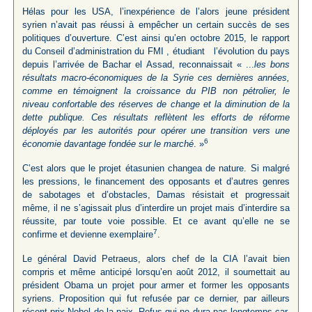
Hélas pour les USA, l’inexpérience de l’alors jeune président
syrien n’avait pas réussi à empêcher un certain succès de ses
politiques d’ouverture. C’est ainsi qu’en octobre 2015, le rapport
du Conseil d’administration du FMI , étudiant l’évolution du pays
depuis l’arrivée de Bachar el Assad, reconnaissait « ...
les bons
résultats macro-économiques de la Syrie ces dernières années,
comme en témoignent la croissance du PIB non pétrolier, le
niveau confortable des réserves de change et la diminution de la
dette publique. Ces résultats reflètent les efforts de réforme
déployés par les autorités pour opérer une transition vers une
6
économie davantage fondée sur le marché
. »
C’est alors que le projet étasunien changea de nature. Si malgré
les pressions, le financement des opposants et d’autres genres
de sabotages et d’obstacles, Damas résistait et progressait
même, il ne s’agissait plus d’interdire un projet mais d’interdire sa
réussite, par toute voie possible. Et ce avant qu’elle ne se
7
confirme et devienne exemplaire
.
Le général David Petraeus, alors chef de la CIA l’avait bien
compris et même anticipé lorsqu’en août 2012, il soumettait au
président Obama un projet pour armer et former les opposants
syriens. Proposition qui fut refusée par ce dernier, par ailleurs
récent prix Nobel de la paix. Refus qui ne dura pas longtemps car,