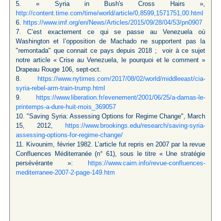
5. « Syria in Bush's Cross Hairs »,
http://content.time.com/time/world/article/0,8599,1571751,00.html
6.
https://www.imf.org/en/News/Articles/2015/09/28/04/53/pn0907
7. C’est exactement ce qui se passe au Venezuela où
Washington et l’opposition de Machado ne supportent pas la
"remontada" que connait ce pays depuis 2018 ; voir à ce sujet
notre article « Crise au Venezuela, le pourquoi et le comment »
Drapeau Rouge 106, sept-oct.
8.
https://www.nytimes.com/2017/08/02/world/middleeast/cia-
syria-rebel-arm-train-trump.html
9.
https://www.liberation.fr/evenement/2001/06/25/a-damas-le-
printemps-a-dure-huit-mois_369057
10. "Saving Syria: Assessing Options for Regime Change", March
15, 2012,
https://www.brookings.edu/research/saving-syria-
assessing-options-for-regime-change/
11. Kivounim, février 1982. L’article fut repris en 2007 par la revue
Confluences Méditerranée (n° 61), sous le titre « Une stratégie
persévérante »:
https://www.cairn.info/revue-confluences-
mediterranee-2007-2-page-149.htm