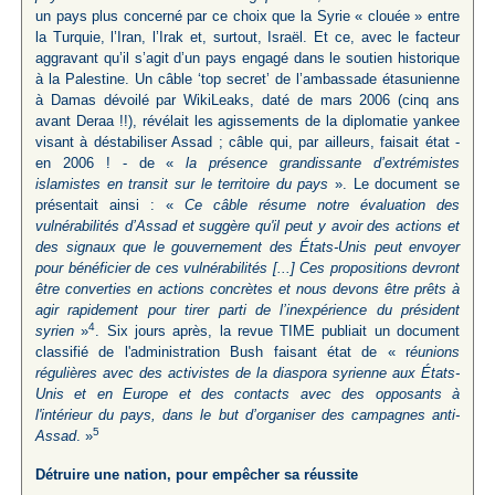
un pays plus concerné par ce choix que la Syrie « clouée » entre
la Turquie, l’Iran, l’Irak et, surtout, Israël. Et ce, avec le facteur
aggravant qu’il s’agit d’un pays engagé dans le soutien historique
à la Palestine. Un câble ‘top secret’ de l’ambassade étasunienne
à Damas dévoilé par WikiLeaks, daté de mars 2006 (cinq ans
avant Deraa !!), révélait les agissements de la diplomatie yankee
visant à déstabiliser Assad ; câble qui, par ailleurs, faisait état -
en 2006 ! - de «
la présence grandissante d’extrémistes
islamistes en transit sur le territoire du pays
». Le document se
présentait ainsi : «
Ce câble résume notre évaluation des
vulnérabilités d’Assad et suggère qu'il peut y avoir des actions et
des signaux que le gouvernement des États-Unis peut envoyer
pour bénéficier de ces vulnérabilités [...] Ces propositions devront
être converties en actions concrètes et nous devons être prêts à
agir rapidement pour tirer parti de l’inexpérience du président
4
syrien
»
. Six jours après, la revue TIME publiait un document
classifié de l'administration Bush faisant état de « r
éunions
régulières avec des activistes de la diaspora syrienne aux États-
Unis et en Europe et des contacts avec des opposants à
l'intérieur du pays, dans le but d’organiser des campagnes anti-
5
Assad
. »
Détruire une nation, pour empêcher sa réussite