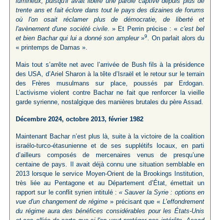
lumineux, puisqu'il avait libéré une parole captive depuis plus de
trente ans et fait éclore dans tout le pays des dizaines de forums
où l'on osait réclamer plus de démocratie, de liberté et
l'avènement d'une société civile
. » Et Perrin précise : «
c'est bel
9
et bien Bachar qui lui a donné son ampleur
»
. On parlait alors du
« printemps de Damas ».
Mais tout s’arrête net avec l’arrivée de Bush fils à la présidence
des USA, d’Ariel Sharon à la tête d’Israël et le retour sur le terrain
des Frères musulmans sur place, poussés par Erdogan.
L’activisme violent contre Bachar ne fait que renforcer la vieille
garde syrienne, nostalgique des manières brutales du père Assad.
Décembre 2024, octobre 2013, février 1982
Maintenant Bachar n’est plus là, suite à la victoire de la coalition
israélo-turco-étasunienne et de ses supplétifs locaux, en parti
d’ailleurs composés de mercenaires venus de presqu’une
centaine de pays. Il avait déjà connu une situation semblable en
2013 lorsque le service Moyen-Orient de la Brookings Institution,
très liée au Pentagone et au Département d’État, émettait un
rapport sur le conflit syrien intitulé :
« Sauver la Syrie : options en
vue d'un changement de régime
» précisant que «
L’effondrement
du régime aura des bénéfices considérables pour les États-Unis