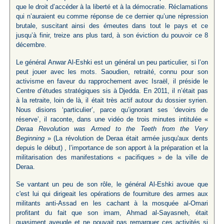
que le droit d’accéder à la liberté et à la démocratie. Réclamations
qui n’auraient eu comme réponse de ce dernier qu’une répression
brutale, suscitant ainsi des émeutes dans tout le pays et ce
jusqu’à finir, treize ans plus tard, à son éviction du pouvoir ce 8
décembre.
Le général Anwar Al-Eshki est un général un peu particulier, si l’on
peut jouer avec les mots. Saoudien, retraité, connu pour son
activisme en faveur du rapprochement avec Israël, il préside le
Centre d’études stratégiques sis à Djedda. En 2011, il n’était pas
à la retraite, loin de là, il était très actif autour du dossier syrien.
Nous disions ‘particulier’, parce qu’ignorant ses ‘devoirs de
réserve’, il raconte, dans une vidéo de trois minutes intitulée «
Deraa Revolution was Armed to the Teeth from the Very
Beginning
» (La révolution de Deraa était armée jusqu'aux dents
depuis le début) , l’importance de son apport à la préparation et la
militarisation des manifestations « pacifiques » de la ville de
Deraa.
Se vantant un peu de son rôle, le général Al-Eshki avoue que
c'est lui qui dirigeait les opérations de fourniture des armes aux
militants anti-Assad en les cachant à la mosquée al-Omari
profitant du fait que son imam, Ahmad al-Sayasneh, était
quasiment aveugle et ne pouvait pas remarquer ces activités si