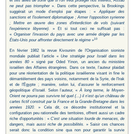
et ses alliés de sorte que si l'on veut protéger nos intérêts, Assad
ne peut pas triompher
». Dans cette perspective, la Brookings
suggérait un mode d’emploi par étapes : «
Appliquer des
sanctions et l'isolement diplomatique ; Armer l'opposition syrienne
; Mettre en œuvre des zones d'interdiction de vols (suivant
l'expérience libyenne)
. » Et si tout ceci ne suffisait pas :
«
Organiser l'invasion du pays avec une armée dirigée par les
10
États-Unis pour affronter directement le régime
»
En février 1982 la revue Kivounim de l'Organisation sioniste
mondiale publiait l’article «
Une stratégie pour Israël dans les
années 80
» signé par Oded Yinon, un ancien du ministère
israélien des Affaires étrangères. Dans ce texte, l’auteur plaidait
pour une réorientation de la politique israélienne visant in fine le
démantèlement des pays voisins, notamment de la Syrie, de l'Irak
et de l'Égypte ; manière, selon lui, d’assurer le renforcement
géopolitique d’Israël. Selon l’auteur, «
À long terme, le Moyen-
Orient ne pourra pas survivre tel quel (…) il n’est qu’un château de
cartes fictif construit par la France et la Grande-Bretagne dans les
années 1920.
» Cela dit, ce désordre institutionnel et la
configuration peu rationnelle des territoires, offrent aussi un cadre
riche d'opportunités : «
C’est une situation lourde de menaces, de
dangers, mais aussi riche de possibilités.
» Saisir ces chances
serait donc la condition sine qua non pour garantir la survie