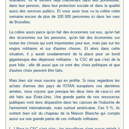
ordinaires. Ils le sentent déjà maintenant dans leur portefeuille,
dans leur pension, dans leur protection sociale et dans la qualité
aussi des services publics. Et vous avez tous vu la colère cette
semaine encore de plus de 100 000 personnes ici dans les rues
de Bruxelles.
La colère aussi parce qu'on fait des économies sur eux, qu'on fait
des économies sur les pensions, qu'on fait des économies sur
toutes les choses qui sont importantes pour eux, mais pas sur les
engins militaires et sur d'autres choses. Et alors dans cette
situation, il y aurait soudainement de la place pour un bond
gigantesque des dépenses militaires : la CSC dit que c'est de la
pure folie ; elle dit aussi que ce sont des choix politiques et que
d'autres choix peuvent être faits.
Mais bien sûr nous savons qui en profite. Si nous regardons les
achats d'armes des pays de l'OTAN européens ces dernières
années, nous voyons que presque les deux tiers de ceux-ci ont
été faits aux États-Unis. Une grande partie de nos ressources
publiques vont donc disparaître dans les caisses de l'industrie de
l'armement internationale, mais surtout américaine. Ces 5 %, ils
sortent bien sûr du chapeau de la Maison Blanche qui compte
aussi sur une grande partie de ces milliards militaires.
[...] Pour la CSC c'est clair : les travailleurs n'ont aucun intérêt à