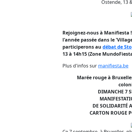
Ostende, 13 
Rejoignez-nous à Manifiesta 
l'année passée dans le 'Villag
participerons au
débat de Sto
13 à 14h15 (Zone MundoFiest
Plus d'infos sur
manifiesta.be
Marée rouge à Bruxelles
colon
DIMANCHE 7 S
MANIFESTATI
DE SOLIDARITÉ A
CARTON ROUGE P
Ce 7 septembre, à Bruxelles, p