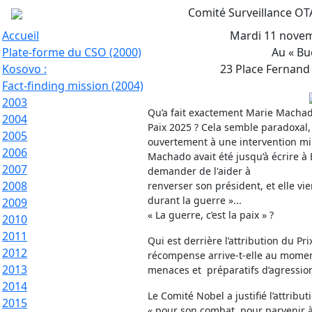
Comité Surveillance O
Accueil
Mardi 11 novem
Plate-forme du CSO (2000)
Au « Bue
Kosovo :
23 Place Fernand 
Fact-finding mission (2004)
2003
Qu’a fait exactement Marie Machado
2004
Paix 2025 ? Cela semble paradoxal,
2005
ouvertement à une intervention mil
2006
Machado avait été jusqu’à écrire 
2007
demander de l'aider à
2008
renverser son président, et elle vien
durant la guerre »...
2009
« La guerre, c’est la paix » ?
2010
2011
Qui est derrière l’attribution du Pr
2012
récompense arrive-t-elle au mome
2013
menaces et préparatifs d’agression
2014
Le Comité Nobel a justifié l’attrib
2015
« pour son combat pour parvenir à 