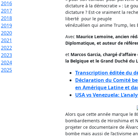
2016
dictature à la démocratie » : Le g
2017
dictature ? Est-ce vraiment la rech
2018
liberté pour le peuple
2019
vénézuélien qui anime Trump, les É
2020
Avec
Maurice Lemoine
, ancien ré
2021
Diplomatique, et auteur de référe
2022
et
Marcos Garcia,
chargé d'affaire
2023
la Belgique et le Grand Duché d
2024
2025
Transcription éditée du d
Déclaration du Comité be
en Amérique Latine et da
USA vs Venezuela: L’anal
Alors que cette année marque le 8
bombardements de Hiroshima et N
projeter ce documentaire de Álvaro 
bombe mais aussi de l’activisme ant