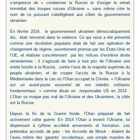
s’empresse de « condamner la Russie et d’exiger le retrait
immédiat des troupes russes d’Ukraine », sans même citer le
nom de ce puissant cobelligérant aux côtés du gouvernement
ukrainien.
En février 2014, le gouvernement ukrainien démocratiquement
élu, était renversé dans la violence. Ce qui nous a été présenté
comme une révolution populaire était de fait une opération de
changement de régime, ouvertement promue par les Etats-Unis et
l’UE, et réalisée concrètement par les milices d’extrême droite
ukrainiennes : il s’agissait de faire à tout prix de l’Ukraine une
entité hostile à la Russie, contre l’avis de la majorité exprimée du
peuple ukrainien, et de couper l’accès de la Russie à la
Méditerranée dans le cas où l’Otan occupait la Crimée. «
l’Ukraine
est un avant-poste essentiel de nos intérêts militaires
fondamentaux.
» comme disait un responsable US en 2014 :
L’Otan se moque pas mal de l’Ukraine et des Ukrainiens, la cible
est la Russie.
Depuis la fin de la Guerre froide, l’Otan préparait de fait
activement cette guerre. En 2014 l’Otan a investi l’Ukraine, lui
dispensant à rythme accéléré armements et formation. Les
prétendus accords de paix - les Accords de Minsk - étaient de
l’aveu même des ‘garants’ occidentaux, une simple manière de