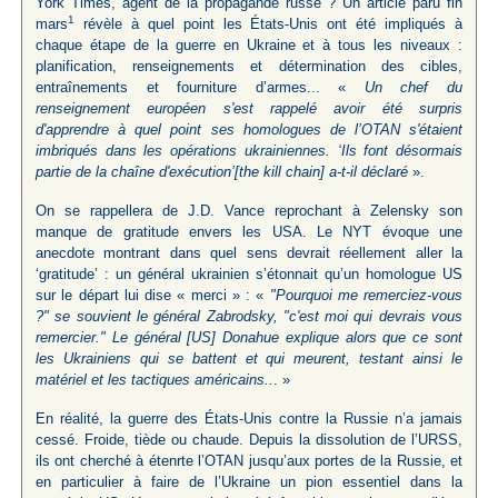
York Times, agent de la propagande russe ? Un article paru fin
1
mars
révèle à quel point les États-Unis ont été impliqués à
chaque étape de la guerre en Ukraine et à tous les niveaux :
planification, renseignements et détermination des cibles,
entraînements et fourniture d’armes... «
Un chef du
renseignement européen s'est rappelé avoir été surpris
d'apprendre à quel point ses homologues de l’OTAN s'étaient
imbriqués dans les opérations ukrainiennes. ‘Ils font désormais
partie de la chaîne d'exécution’[the kill chain] a-t-il déclaré
».
On se rappellera de J.D. Vance reprochant à Zelensky son
manque de gratitude envers les USA. Le NYT évoque une
anecdote montrant dans quel sens devrait réellement aller la
‘gratitude’ : un général ukrainien s’étonnait qu’un homologue US
sur le départ lui dise « merci » : «
"Pourquoi me remerciez-vous
?" se souvient le général Zabrodsky, "c'est moi qui devrais vous
remercier." Le général [US] Donahue explique alors que ce sont
les Ukrainiens qui se battent et qui meurent, testant ainsi le
matériel et les tactiques américains..
. »
En réalité, la guerre des États-Unis contre la Russie n’a jamais
cessé. Froide, tiède ou chaude. Depuis la dissolution de l’URSS,
ils ont cherché à étenrte l’OTAN jusqu’aux portes de la Russie, et
en particulier à faire de l’Ukraine un pion essentiel dans la