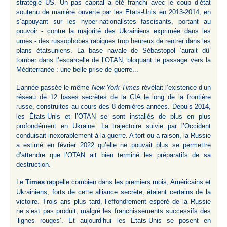
stratégie US. Un pas capital a été franchi avec le coup d’état
soutenu de manière ouverte par les Etats-Unis en 2013-2014, en
s’appuyant sur les hyper-nationalistes fascisants, portant au
pouvoir - contre la majorité des Ukrainiens exprimée dans les
urnes - des russophobes rabiques trop heureux de rentrer dans les
plans étatsuniens. La base navale de Sébastopol ‘aurait dû’
tomber dans l’escarcelle de l’OTAN, bloquant le passage vers la
Méditerranée : une belle prise de guerre...
L’année passée le même
New-York Times
révélait l’existence d’un
réseau de 12 bases secrètes de la CIA le long de la frontière
russe, construites au cours des 8 dernières années. Depuis 2014,
les États-Unis et l’OTAN se sont installés de plus en plus
profondément en Ukraine. La trajectoire suivie par l’Occident
conduisait inexorablement à la guerre. A tort ou a raison, la Russie
a estimé en février 2022 qu’elle ne pouvait plus se permettre
d’attendre que l’OTAN ait bien terminé les préparatifs de sa
destruction.
Le
Times
rappelle combien dans les premiers mois, Américains et
Ukrainiens, forts de cette alliance secrète, étaient certains de la
victoire. Trois ans plus tard, l’effondrement espéré de la Russie
ne s’est pas produit, malgré les franchissements successifs des
‘lignes rouges’. Et aujourd’hui les Etats-Unis se posent en