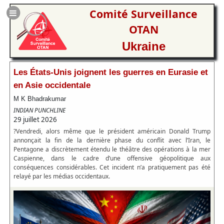
Comité Surveillance
OTAN
Ukraine
Les États-Unis joignent les guerres en Eurasie et
en Asie occidentale
M K Bhadrakumar
INDIAN PUNCHLINE
29 juillet 2026
?Vendredi, alors même que le président américain Donald Trump
annonçait la fin de la dernière phase du conflit avec l’Iran, le
Pentagone a discrètement étendu le théâtre des opérations à la mer
Caspienne, dans le cadre d’une offensive géopolitique aux
conséquences considérables. Cet incident n’a pratiquement pas été
relayé par les médias occidentaux.