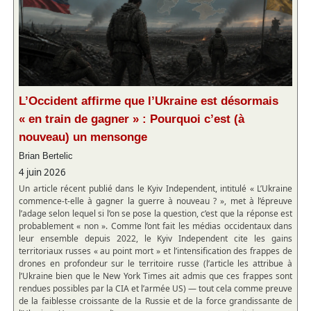
L’Occident affirme que l’Ukraine est désormais
« en train de gagner » : Pourquoi c’est (à
nouveau) un mensonge
Brian Bertelic
4 juin 2026
Un article récent publié dans le Kyiv Independent, intitulé « L’Ukraine
commence-t-elle à gagner la guerre à nouveau ? », met à l’épreuve
l’adage selon lequel si l’on se pose la question, c’est que la réponse est
probablement « non ». Comme l’ont fait les médias occidentaux dans
leur ensemble depuis 2022, le Kyiv Independent cite les gains
territoriaux russes « au point mort » et l’intensification des frappes de
drones en profondeur sur le territoire russe (l’article les attribue à
l’Ukraine bien que le New York Times ait admis que ces frappes sont
rendues possibles par la CIA et l’armée US) — tout cela comme preuve
de la faiblesse croissante de la Russie et de la force grandissante de