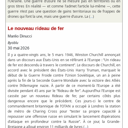
l’Ukraine. Une guerre d’usure ne se mesure pas en territoires ou en
gros titres En réalité — et comme l’admet l’article lui-même —, cette
guerre n’est pas une question de gains territoriaux ou de frappes de
drones qui font la une, mais une guerre d’usure. La (
)
...
Le nouveau rideau de fer
Manlio Dinucci
Byoblu
30 mai 2026
Il y a quatre-vingts ans, le 5 mars 1946, Winston Churchill annonçait
dans un discours aux États-Unis en se référant à l’Europe : “Un rideau
de fer est descendu à travers le continent”. Le discours de Churchill, en
accord avec le président des États-Unis Harry Truman, marquait le
début de la Guerre Froide contre l’Union Soviétique, un an à peine
après la fin de la Seconde Guerre Mondiale avec la victoire des Alliés
contre l’Allemagne nazie. À partir de ce moment-là l’Europe a été
divisée pendant 45 ans par le “Rideau de fer”. Aujourd’hui l’Europe est
cassée par un nouveau Rideau de fer, par certains côtés plus
dangereux encore que le précédent. Ces jours-ci le centre de
commandement britannique de l’OTAN a occupé à Londres la station
de métro de Charing Cross pour “tester sa propre capacité à
repousser une offensive russe en simulant le lancement d’opérations
d’attaque en profondeur contre la Russie”. À ce jour, la Grande-
Bretagne a alloué environ 11 milliards de livres (
)
...