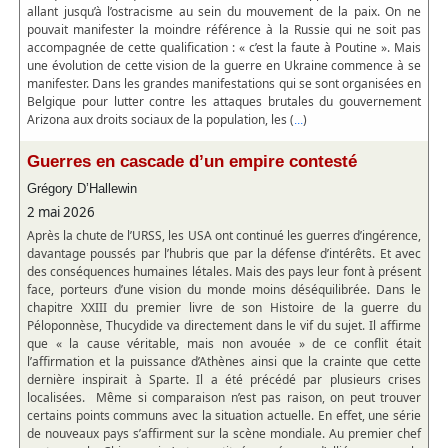
allant jusqu’à l’ostracisme au sein du mouvement de la paix. On ne
pouvait manifester la moindre référence à la Russie qui ne soit pas
accompagnée de cette qualification : « c’est la faute à Poutine ». Mais
une évolution de cette vision de la guerre en Ukraine commence à se
manifester. Dans les grandes manifestations qui se sont organisées en
Belgique pour lutter contre les attaques brutales du gouvernement
Arizona aux droits sociaux de la population, les (
)
...
Guerres en cascade d’un empire contesté
Grégory D’Hallewin
2 mai 2026
Après la chute de l’URSS, les USA ont continué les guerres d’ingérence,
davantage poussés par l’hubris que par la défense d’intérêts. Et avec
des conséquences humaines létales. Mais des pays leur font à présent
face, porteurs d’une vision du monde moins déséquilibrée. Dans le
chapitre XXIII du premier livre de son Histoire de la guerre du
Péloponnèse, Thucydide va directement dans le vif du sujet. Il affirme
que « la cause véritable, mais non avouée » de ce conflit était
l’affirmation et la puissance d’Athènes ainsi que la crainte que cette
dernière inspirait à Sparte. Il a été précédé par plusieurs crises
localisées. Même si comparaison n’est pas raison, on peut trouver
certains points communs avec la situation actuelle. En effet, une série
de nouveaux pays s’affirment sur la scène mondiale. Au premier chef