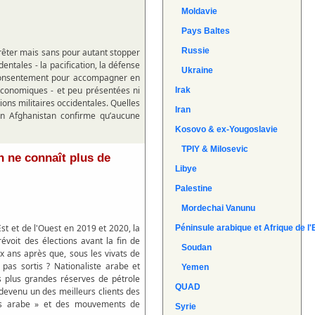
Moldavie
Pays Baltes
Russie
 arrêter mais sans pour autant stopper
dentales - la pacification, la défense
Ukraine
 consentement pour accompagner en
éoéconomiques - et peu présentées ni
Irak
ons militaires occidentales. Quelles
Iran
 en Afghanistan confirme qu’aucune
Kosovo & ex-Yougoslavie
TPIY & Milosevic
n ne connaît plus de
Libye
Palestine
Mordechai Vanunu
st et de l'Ouest en 2019 et 2020, la
Péninsule arabique et Afrique de l'
évoit des élections avant la fin de
Soudan
ix ans après que, sous les vivats de
 pas sortis ? Nationaliste arabe et
Yemen
s plus grandes réserves de pétrole
QUAD
devenu un des meilleurs clients des
mps arabe » et des mouvements de
Syrie