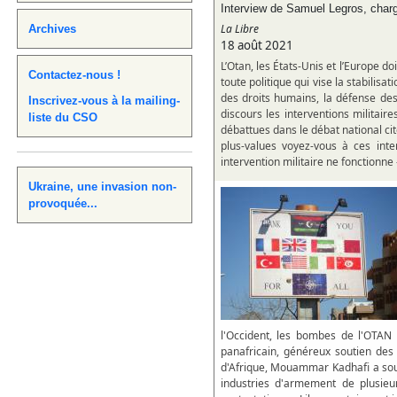
Interview de Samuel Legros, char
La Libre
Archives
18 août 2021
L’Otan, les États-Unis et l’Europe do
Contactez-nous !
toute politique qui vise la stabilisa
des droits humains, la défense d
Inscrivez-vous à la mailing-
discours les interventions militair
liste du CSO
débattues dans le débat national ci
plus-values voyez-vous à ces inte
intervention militaire ne fonctionne -
Ukraine, une invasion non-
provoquée...
l'Occident, les bombes de l'OTAN a
panafricain, généreux soutien des
d'Afrique, Mouammar Kadhafi a souv
industries d'armement de plusie