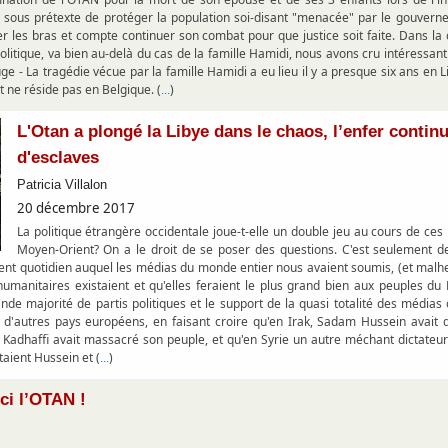
 sous prétexte de protéger la population soi-disant "menacée" par le gouvern
er les bras et compte continuer son combat pour que justice soit faite. Dans la c
politique, va bien au-delà du cas de la famille Hamidi, nous avons cru intéressan
 - La tragédie vécue par la famille Hamidi a eu lieu il y a presque six ans en L
t ne réside pas en Belgique. (
)
...
L'Otan a plongé la Libye dans le chaos, l’enfer contin
d'esclaves
Patricia Villalon
20 décembre 2017
La politique étrangère occidentale joue-t-elle un double jeu au cours de ce
Moyen-Orient? On a le droit de se poser des questions. C'est seulement d
ent quotidien auquel les médias du monde entier nous avaient soumis, (et mal
 humanitaires existaient et qu'elles feraient le plus grand bien aux peuples 
nde majorité de partis politiques et le support de la quasi totalité des médias 
t d'autres pays européens, en faisant croire qu'en Irak, Sadam Hussein avait
ye, Kadhaffi avait massacré son peuple, et qu'en Syrie un autre méchant dictate
aient Hussein et (
)
...
ci l’OTAN !