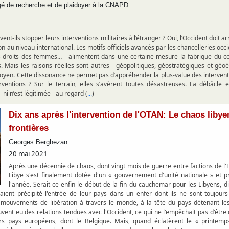
gé de recherche et de plaidoyer à la CNAPD.
ivent-ils stopper leurs interventions militaires à l’étranger ? Oui, l’Occident doit
tion au niveau international. Les motifs officiels avancés par les chancelleries occi
es droits des femmes… - alimentent dans une certaine mesure la fabrique du
es. Mais les raisons réelles sont autres - géopolitiques, géostratégiques et g
toyen. Cette dissonance ne permet pas d’appréhender la plus-value des interventi
rventions ? Sur le terrain, elles s’avèrent toutes désastreuses. La débâcle
 ni n’est légitimée - au regard (
)
...
Dix ans après l'intervention de l'OTAN: Le chaos libye
frontières
Georges Berghezan
20 mai 2021
Après une décennie de chaos, dont vingt mois de guerre entre factions de l'E
Libye s'est finalement dotée d'un « gouvernement d'unité nationale » et pr
l'année. Serait-ce enfin le début de la fin du cauchemar pour les Libyens, d
ient précipité l'entrée de leur pays dans un enfer dont ils ne sont toujours
 mouvements de libération à travers le monde, à la tête du pays détenant le
ent eu des relations tendues avec l'Occident, ce qui ne l'empêchait pas d'être 
urs pays européens, dont le Belgique. Mais, quand éclatèrent le « printe