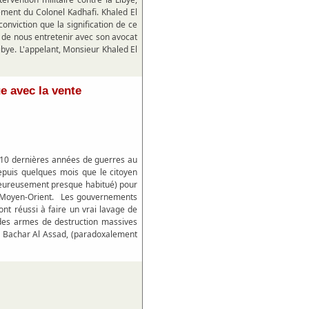
ement du Colonel Kadhafi. Khaled El
onviction que la signification de ce
t de nous entretenir avec son avocat
ibye. L'appelant, Monsieur Khaled El
ue avec la vente
s 10 dernières années de guerres au
epuis quelques mois que le citoyen
heureusement presque habitué) pour
du Moyen-Orient. Les gouvernements
ont réussi à faire un vrai lavage de
 des armes de destruction massives
ur Bachar Al Assad, (paradoxalement