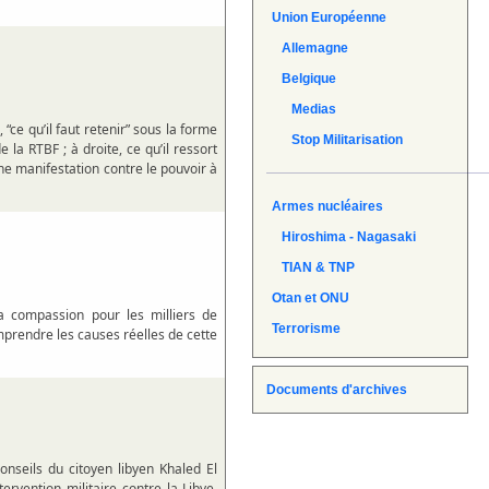
Union Européenne
Allemagne
Belgique
Medias
 “ce qu’il faut retenir” sous la forme
Stop Militarisation
la RTBF ; à droite, ce qu’il ressort
ne manifestation contre le pouvoir à
Armes nucléaires
Hiroshima - Nagasaki
TIAN & TNP
Otan et ONU
la compassion pour les milliers de
Terrorisme
omprendre les causes réelles de cette
Documents d'archives
onseils du citoyen libyen Khaled El
rvention militaire contre la Libye,