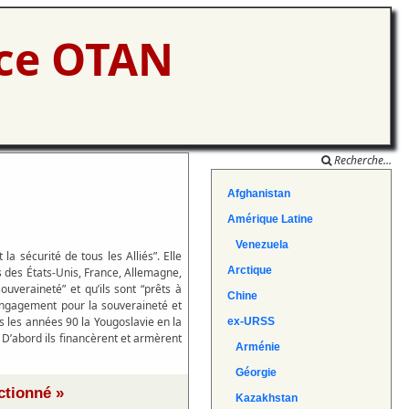
nce OTAN
Recherche...
Afghanistan
Amérique Latine
Venezuela
la sécurité de tous les Alliés”. Elle
Arctique
s des États-Unis, France, Allemagne,
uveraineté” et qu’ils sont “prêts à
Chine
 engagement pour la souveraineté et
 les années 90 la Yougoslavie en la
ex-URSS
. D’abord ils financèrent et armèrent
Arménie
Géorgie
ctionné »
Kazakhstan