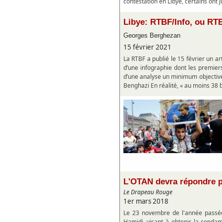
contestation en Libye, certains ont 
Libye: RTBF/Info, ou RTB
Georges Berghezan
15 février 2021
La RTBF a publié le 15 février un art
d’une infographie dont les premiers
d’une analyse un minimum objective.
Benghazi En réalité, « au moins 38 b
L'OTAN devra répondre p
Le Drapeau Rouge
1er mars 2018
Le 23 novembre de l'année passée, 
Hamidi, visant à obtenir la condam