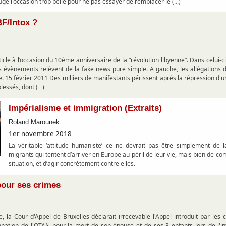
jugé l'occasion trop belle pour ne pas essayer de remplacer le (
)
...
F/Intox ?
icle à l’occasion du 10ème anniversaire de la “révolution libyenne”. Dans celui-ci,
 évènements relèvent de la fake news pure simple. A gauche, les allégations de 
 15 février 2011 Des milliers de manifestants périssent après la répression d'u
lessés, dont (
)
...
Impérialisme et immigration (Extraits)
Roland Marounek
1er novembre 2018
La véritable ‘attitude humaniste’ ce ne devrait pas être simplement de 
migrants qui tentent d’arriver en Europe au péril de leur vie, mais bien de c
situation, et d’agir concrètement contre elles.
our ses crimes
la Cour d'Appel de Bruxelles déclarait irrecevable l'Appel introduit par les c
nation de l'OTAN pour la mort de son épouse et de ses 3 enfants lors de l'inte