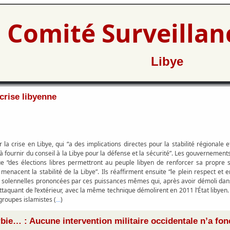
Comité Surveilla
Libye
 crise libyenne
 crise en Libye, qui “a des implications directes pour la stabilité régionale et 
à fournir du conseil à la Libye pour la défense et la sécurité”. Les gouvernement
e “des élections libres permettront au peuple libyen de renforcer sa propre so
nacent la stabilité de la Libye”. Ils réaffirment ensuite “le plein respect et
es solennelles prononcées par ces puissances mêmes qui, après avoir démoli dans
attaquant de l’extérieur, avec la même technique démolirent en 2011 l’État libyen
 groupes islamistes (
)
...
bie… : Aucune intervention militaire occidentale n’a fon