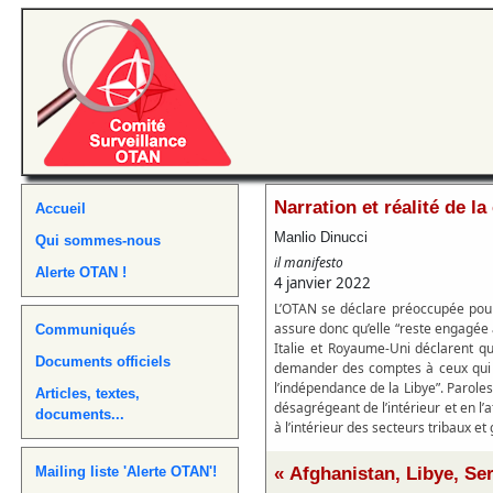
Narration et réalité de la
Accueil
Manlio Dinucci
Qui sommes-nous
il manifesto
Alerte OTAN !
4 janvier 2022
L’OTAN se déclare préoccupée pour la
assure donc qu’elle “reste engagée 
Communiqués
Italie et Royaume-Uni déclarent qu
Documents officiels
demander des comptes à ceux qui me
l’indépendance de la Libye”. Parol
Articles, textes,
désagrégeant de l’intérieur et en l’
documents...
à l’intérieur des secteurs tribaux et
« Afghanistan, Libye, Ser
Mailing liste 'Alerte OTAN'!