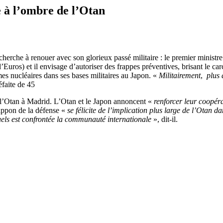
e à l’ombre de l’Otan
on cherche à renouer avec son glorieux passé militaire : le premier min
d’Euros) et il envisage d’autoriser des frappes préventives, brisant le ca
es nucléaires dans ses bases militaires au Japon. «
Militairement
,
plus 
éfaite de 45
de l’Otan à Madrid. L’Otan et le Japon annoncent «
renforcer leur coopéra
ippon de la défense «
se félicite de
l’implication plus large de l’Otan d
quels est confrontée la communauté internationale
», dit-il.