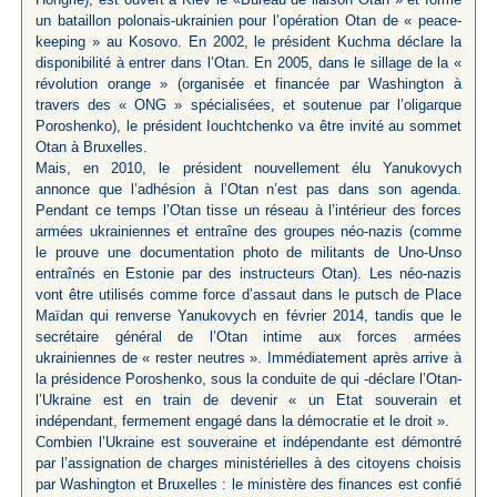
un bataillon polonais-ukrainien pour l’opération Otan de « peace-
keeping » au Kosovo. En 2002, le président Kuchma déclare la
disponibilité à entrer dans l’Otan. En 2005, dans le sillage de la «
révolution orange » (organisée et financée par Washington à
travers des « ONG » spécialisées, et soutenue par l’oligarque
Poroshenko), le président Iouchtchenko va être invité au sommet
Otan à Bruxelles.
Mais, en 2010, le président nouvellement élu Yanukovych
annonce que l’adhésion à l’Otan n’est pas dans son agenda.
Pendant ce temps l’Otan tisse un réseau à l’intérieur des forces
armées ukrainiennes et entraîne des groupes néo-nazis (comme
le prouve une documentation photo de militants de Uno-Unso
entraînés en Estonie par des instructeurs Otan). Les néo-nazis
vont être utilisés comme force d’assaut dans le putsch de Place
Maïdan qui renverse Yanukovych en février 2014, tandis que le
secrétaire général de l’Otan intime aux forces armées
ukrainiennes de « rester neutres ». Immédiatement après arrive à
la présidence Poroshenko, sous la conduite de qui -déclare l’Otan-
l’Ukraine est en train de devenir « un Etat souverain et
indépendant, fermement engagé dans la démocratie et le droit ».
Combien l’Ukraine est souveraine et indépendante est démontré
par l’assignation de charges ministérielles à des citoyens choisis
par Washington et Bruxelles : le ministère des finances est confié