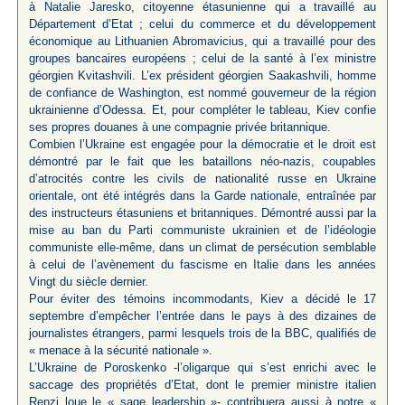
à Natalie Jaresko, citoyenne étasunienne qui a travaillé au
Département d’Etat ; celui du commerce et du développement
économique au Lithuanien Abromavicius, qui a travaillé pour des
groupes bancaires européens ; celui de la santé à l’ex ministre
géorgien Kvitashvili. L’ex président géorgien Saakashvili, homme
de confiance de Washington, est nommé gouverneur de la région
ukrainienne d’Odessa. Et, pour compléter le tableau, Kiev confie
ses propres douanes à une compagnie privée britannique.
Combien l’Ukraine est engagée pour la démocratie et le droit est
démontré par le fait que les bataillons néo-nazis, coupables
d’atrocités contre les civils de nationalité russe en Ukraine
orientale, ont été intégrés dans la Garde nationale, entraînée par
des instructeurs étasuniens et britanniques. Démontré aussi par la
mise au ban du Parti communiste ukrainien et de l’idéologie
communiste elle-même, dans un climat de persécution semblable
à celui de l’avènement du fascisme en Italie dans les années
Vingt du siècle dernier.
Pour éviter des témoins incommodants, Kiev a décidé le 17
septembre d’empêcher l’entrée dans le pays à des dizaines de
journalistes étrangers, parmi lesquels trois de la BBC, qualifiés de
« menace à la sécurité nationale ».
L’Ukraine de Poroskenko -l’oligarque qui s’est enrichi avec le
saccage des propriétés d’Etat, dont le premier ministre italien
Renzi loue le « sage leadership »- contribuera aussi à notre «