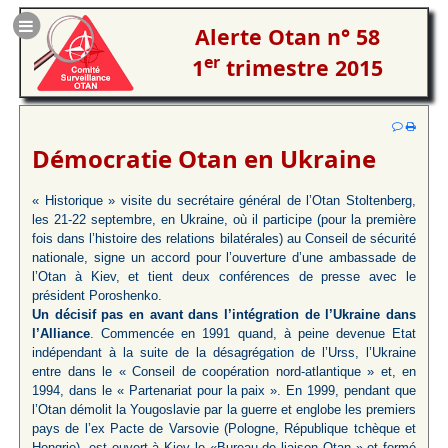
Alerte Otan n° 58
er
1
trimestre 2015
Démocratie Otan en Ukraine
« Historique » visite du secrétaire général de l’Otan Stoltenberg,
les 21-22 septembre, en Ukraine, où il participe (pour la première
fois dans l’histoire des relations bilatérales) au Conseil de sécurité
nationale, signe un accord pour l’ouverture d’une ambassade de
l’Otan à Kiev, et tient deux conférences de presse avec le
président Poroshenko.
Un décisif pas en avant dans l’intégration de l’Ukraine dans
l’Alliance
. Commencée en 1991 quand, à peine devenue Etat
indépendant à la suite de la désagrégation de l’Urss, l’Ukraine
entre dans le « Conseil de coopération nord-atlantique » et, en
1994, dans le « Partenariat pour la paix ». En 1999, pendant que
l’Otan démolit la Yougoslavie par la guerre et englobe les premiers
pays de l’ex Pacte de Varsovie (Pologne, République tchèque et
Hongrie), est ouvert à Kiev le «Bureau de liaison Otan » et formé