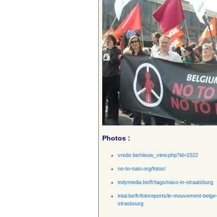
Photos :
vrede.be/nieuw_view.php?id=1522
no-to-nato.org/fotos/
indymedia.be/fr/tags/navo-in-straatsburg
intal.be/fr/fotoreports/le-mouvement-belge
strasbourg