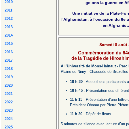
2010
gelons la guerre en A
2011
Une initiative de la Plate-Fo
2012
l'Afghanistan, à l'occasion du 8e a
en Afghanist
2013
2014
2015
Samedi 8 août 
2016
Commémoration du 64e
de la Tragédie de Hiroshi
2017
A l’Université de Mons-Hainaut - Parc
2018
Plaine de Nimy - Chaussée de Bruxelles
2019
10 h 30
: Accueil des participants
2020
10 h 45
: Présentation des différen
2021
11 h 15
: Présentation d’une lettre
2022
Président Obama par Pierre Piéra
2023
11 h 20
: Dépôt de fleurs
2024
5 minutes de silence avec lecture d’un 
2025