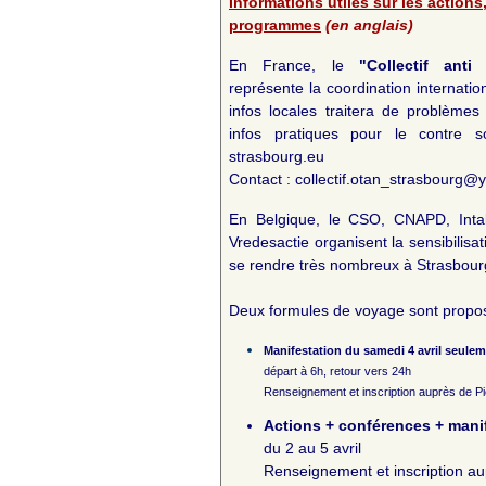
Informations utiles sur les actions, 
programmes
(en anglais)
En France, le
"
Collectif ant
représente la coordination internatio
infos locales traitera de problème
infos pratiques pour le contre
strasbourg.eu
Contact :
collectif.otan_strasbourg@y
En Belgique, le CSO, CNAPD, Inta
Vredesactie organisent la sensibilisat
se rendre très nombreux à Strasbour
Deux formules de voyage sont propo
Manifestation du samedi 4 avril seule
départ à 6h, retour vers 24h
Renseignement et inscription auprès de
P
Actions + conférences + mani
du 2 au 5 avril
Renseignement et inscription a