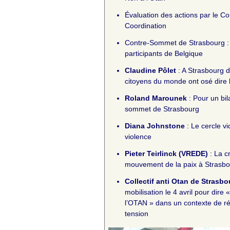
Évaluation des actions par le Co
Coordination
Contre-Sommet de Strasbourg : 
participants de Belgique
Claudine Pôlet
:
A Strasbourg d
citoyens du monde ont osé dire l
Roland Marounek
:
Pour un bi
sommet de Strasbourg
Diana Johnstone
:
Le cercle vi
violence
Pieter Teirlinck (VREDE)
:
La cr
mouvement de la paix à Strasbo
Collectif anti Otan de Strasbo
mobilisation le 4 avril pour dir
l’OTAN » dans un contexte de ré
tension