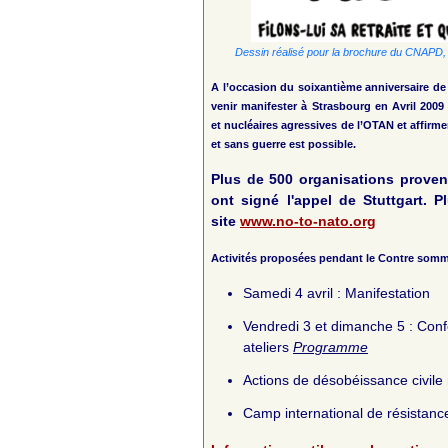
Dessin réalisé pour la brochure du CNAPD, «
A l’occasion du soixantième anniversaire d
venir manifester à Strasbourg en Avril 2009 c
et nucléaires agressives de l’OTAN et affirm
et sans guerre est possible.
Plus de 500 organisations prove
ont signé
l'appel de Stuttgart
. P
site
www.no-to-nato.org
Activités proposées pendant le Contre somme
Samedi 4 avril : Manifestation
Vendredi 3 et dimanche 5 : Conf
ateliers
Programme
Actions de désobéissance civile 
Camp international de résistance