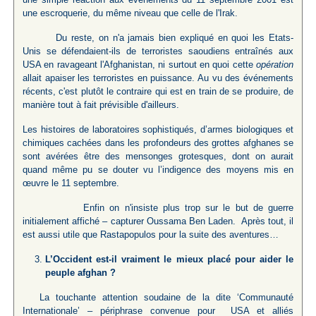
une escroquerie, du même niveau que celle de l'Irak.
Du reste, on n'a jamais bien expliqué en quoi les Etats-
Unis se défendaient-ils de terroristes saoudiens entraînés aux
USA en ravageant l'Afghanistan, ni surtout en quoi cette
opération
allait apaiser les terroristes en puissance. Au vu des événements
récents, c'est plutôt le contraire qui est en train de se produire, de
manière tout à fait prévisible d'ailleurs.
Les histoires de laboratoires sophistiqués, d’armes biologiques et
chimiques cachées dans les profondeurs des grottes afghanes se
sont avérées être des mensonges grotesques, dont on aurait
quand même pu se douter vu l’indigence des moyens mis en
œuvre le 11 septembre.
Enfin on n'insiste plus trop sur le but de guerre
initialement affiché – capturer Oussama Ben Laden. Après tout, il
est aussi utile que Rastapopulos pour la suite des aventures…
L’Occident est-il vraiment le mieux placé pour aider le
peuple afghan ?
La touchante attention soudaine de la dite ‘Communauté
Internationale’ – périphrase convenue pour USA et alliés