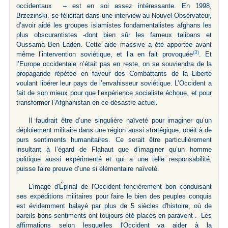
occidentaux – est en soi assez intéressante. En 1998,
Brzezinski. se félicitait dans une interview au Nouvel Observateur,
d’avoir aidé les groupes islamistes fondamentalistes afghans les
plus obscurantistes -dont bien sûr les fameux talibans et
Oussama Ben Laden. Cette aide massive a été apportée avant
(3)
même l’intervention soviétique, et l’a en fait provoquée
. Et
l’Europe occidentale n’était pas en reste, on se souviendra de la
propagande répétée en faveur des Combattants de la Liberté
voulant libérer leur pays de l’envahisseur soviétique. L’Occident a
fait de son mieux pour que l’expérience socialiste échoue, et pour
transformer l’Afghanistan en ce désastre actuel.
Il faudrait être d’une singulière naïveté pour imaginer qu’un
déploiement militaire dans une région aussi stratégique, obéit à de
purs sentiments humanitaires. Ce serait être particulièrement
insultant à l’égard de Flahaut que d’imaginer qu’un homme
politique aussi expérimenté et qui a une telle responsabilité,
puisse faire preuve d’une si élémentaire naïveté.
L'image d'Épinal de l'Occident foncièrement bon conduisant
ses expéditions militaires pour faire le bien des peuples conquis
est évidemment balayé par plus de 5 siècles d'histoire, où de
pareils bons sentiments ont toujours été placés en paravent . Les
affirmations selon lesquelles l'Occident va aider à la