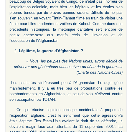
beaucoup de Belges voyaient du Congo, ce n’était pas l’horreur de
l’exploitation coloniale, mais bien les hôpitaux et les écoles bien
propres tenues par de braves bonnes sœurs. Difficile de ne pas
s'en souvenir, en voyant Tintin-Flahaut filmé en train de visiter une
école pour filles modérément voilées de Kaboul. Comme dans ses
précédents historiques, la rhétorique caritative sert encore de
piteux cache-sexe aux motifs réels de l’invasion et de
l’occupation de l’Afghanistan.
Légitime, la guerre d'Afghanistan ?
«
Nous, les peuples des Nations unies, avons décidé de
préserver des générations successives du fléau de la guerre…»
(Charte des Nations-Unies)
Les pacifistes s'intéressent peu à l'Afghanistan. Le sujet gêne
manifestement. Il y a eu très peu de protestations contre les
bombardements en Afghanistan, et peu de voix s'élèvent contre
son occupation par l'OTAN.
Ce qui tétanise l’opinion publique occidentale à propos de
l'expédition afghane, c’est le sentiment que cette agression-
là
était légitime. "les Etats-Unis avaient le droit de se défendre, ils
devaient réagir face aux attentats du 11 septembre 2001". La