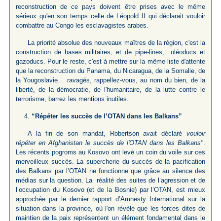
reconstruction de ce pays doivent être prises avec le même
sérieux qu'en son temps celle de Léopold II qui déclarait vouloir
combattre au Congo les esclavagistes arabes.
La priorité absolue des nouveaux maîtres de la région, c'est la
construction de bases militaires, et de pipe-lines, oléoducs et
gazoducs. Pour le reste, c'est à mettre sur la même liste d'attente
que la reconstruction du Panama, du Nicaragua, de la Somalie, de
la Yougoslavie… ravagés, rappellez-vous, au nom du bien, de la
liberté, de la démocratie, de l'humanitaire, de la lutte contre le
terrorisme, barrez les mentions inutiles.
“Répéter les succès de l’OTAN dans les Balkans”
A la fin de son mandat, Robertson avait déclaré
vouloir
répéter en Afghanistan le succès de l'OTAN dans les Balkans"
.
Les récents pogroms au Kosovo ont levé un coin du voile sur ces
merveilleux succès. La supercherie du succès de la pacification
des Balkans par l’OTAN ne fonctionne que grâce au silence des
médias sur la question. La réalité des suites de l’agression et de
l’occupation du Kosovo (et de la Bosnie) par l’OTAN, est mieux
approchée par le dernier rapport d’Amnesty International sur la
situation dans la province, où l'on révèle que les forces dites de
maintien de la paix représentent un élément fondamental dans le