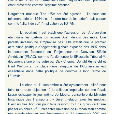
charte de l'ONU fut même invoquée, l’agression bien préparée
étant présentée comme "légitime défense"
L’argument massue "Les USA ont été agressé – ils nous ont
tellement aidé en 1944 c'est à notre tour de les aider", fait passer
comme "allant de soi" l'implication de l'OTAN.
Et pourtant il est établi que l’agression de l’Afghanistan
était dans les cartons du régime Bush depuis des mois. Une
pareille invasion ne s'improvise pas. Elle n'était que le premier
acte d'une politique d'hégémonie globale exposée dès 1997 dans
le document fondateur du 'Projet pour un Nouveau Siècle
(1)
Américain' (PNAC), comme l'a démontré le BRussells Tribunal
,
document signé entre autre par Dick Cheney, Donald Rumsfeld et
Paul Wolfowitz. La place géostratégique de l'Afghanistan est
essentielle dans cette politique de contrôle à long terme de
l'Eurasie.
Le choc du 11 septembre a été cyniquement utilisé pour
faire taire toute objection à la politique impériale; comme l'avait
laissé échapper le jour même Jo Moore, conseillère du Ministre
britannique des Transports : « Sujet : relation avec les medias.
C’est un très bon jour pour faire ressortir tout ce qu’on veut faire
(2)
passer en douce »
. Présenter l'invasion de l'Afghanistan comme
une simple réaction aux événements du 11 septembre 2001 est