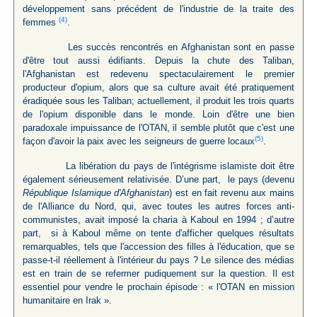
développement sans précédent de l'industrie de la traite des
(4)
femmes
.
Les succès rencontrés en Afghanistan sont en passe
d'être tout aussi édifiants. Depuis la chute des Taliban,
l'Afghanistan est redevenu spectaculairement le premier
producteur d'opium, alors que sa culture avait été pratiquement
éradiquée sous les Taliban; actuellement, il produit les trois quarts
de l'opium disponible dans le monde. Loin d'être une bien
paradoxale impuissance de l'OTAN, il semble plutôt que c'est une
(5)
façon d'avoir la paix avec les seigneurs de guerre locaux
.
La libération du pays de l'intégrisme islamiste doit être
également sérieusement relativisée. D’une part, le pays (devenu
République Islamique d'Afghanistan
) est en fait revenu aux mains
de l'Alliance du Nord, qui, avec toutes les autres forces anti-
communistes, avait imposé la charia à Kaboul en 1994 ; d’autre
part, si à Kaboul même on tente d'afficher quelques résultats
remarquables, tels que l'accession des filles à l'éducation, que se
passe-t-il réellement à l'intérieur du pays ? Le silence des médias
est en train de se refermer pudiquement sur la question. Il est
essentiel pour vendre le prochain épisode : « l'OTAN en mission
humanitaire en Irak ».