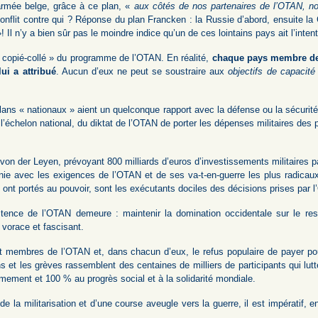
’armée belge, grâce à ce plan, «
aux côtés de nos partenaires de l’OTAN, no
onflit contre qui ? Réponse du plan Francken : la Russie d’abord, ensuite la 
 Il n’y a bien sûr pas le moindre indice qu’un de ces lointains pays ait l’inten
« copié-collé » du programme de l’OTAN. En réalité,
chaque pays membre de 
ui a attribué
. Aucun d’eux ne peut se soustraire aux
objectifs de capacité
plans « nationaux » aient un quelconque rapport avec la défense ou la sécurité 
l’échelon national, du diktat de l’OTAN de porter les dépenses militaires d
von der Leyen, prévoyant 800 milliards d’euros d’investissements militaires 
onie avec les exigences de l’OTAN et de ses va-t-en-guerre les plus radica
 ont portés au pouvoir, sont les exécutants dociles des décisions prises par 
stence de l’OTAN demeure : maintenir la domination occidentale sur le r
 vorace et fascisant.
t membres de l’OTAN et, dans chacun d’eux, le refus populaire de payer pou
s et les grèves rassemblent des centaines de milliers de participants qui lut
mement et 100 % au progrès social et à la solidarité mondiale.
e de la militarisation et d’une course aveugle vers la guerre, il est impératif, 