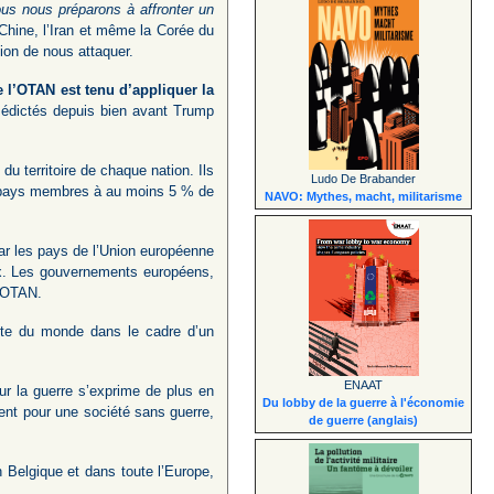
us nous préparons à affronter un
Chine, l’Iran et même la Corée du
tion de nous attaquer.
l’OTAN est tenu d’appliquer la
édictés depuis bien avant Trump
du territoire de chaque nation. Ils
Ludo De Brabander
es pays membres à au moins 5 % de
NAVO: Mythes, macht, militarisme
par les pays de l’Union européenne
ux. Les gouvernements européens,
l’OTAN.
este du monde dans le cadre d’un
ENAAT
r la guerre s’exprime de plus en
Du lobby de la guerre à l'économie
tent pour une société sans guerre,
de guerre (anglais)
en Belgique et dans toute l’Europe,