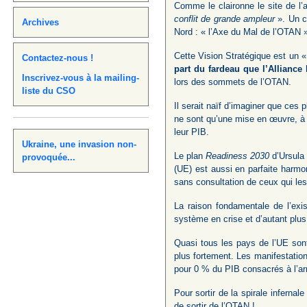
Comme le claironne le site de l
conflit de grande ampleur
». Un c
Archives
Nord : « l’Axe du Mal de l’OTAN »!
Cette Vision Stratégique est un 
Contactez-nous !
part du fardeau que l’Alliance l
Inscrivez-vous à la mailing-
lors des sommets de l’OTAN.
liste du CSO
Il serait naïf d’imaginer que ces 
ne sont qu’une mise en œuvre, à 
leur PIB.
Ukraine, une invasion non-
Le plan
Readiness 2030
d’Ursula 
provoquée...
(UE) est aussi en parfaite harm
sans consultation de ceux qui les
La raison fondamentale de l’exi
système en crise et d’autant plus
Quasi tous les pays de l’UE son
plus fortement. Les manifestation
pour 0 % du PIB consacrés à l’ar
Pour sortir de la spirale infernal
de sortir de l’OTAN !