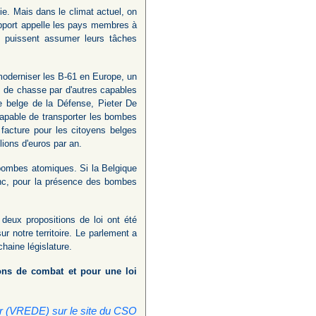
e. Mais dans le climat actuel, on
apport appelle les pays membres à
s puissent assumer leurs tâches
moderniser les B-61 en Europe, un
s de chasse par d'autres capables
e belge de la Défense, Pieter De
capable de transporter les bombes
acture pour les citoyens belges
llions d'euros par an.
 bombes atomiques. Si la Belgique
onc, pour la présence des bombes
 deux propositions de loi ont été
r notre territoire. Le parlement a
haine législature.
ons de combat et pour une loi
r (VREDE) sur le site du CSO