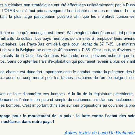
s nucléaires non stratégiques ont été effectuées unilatéralement par la Russi
 L'OTAN veut à tout prix sauvegarder la solidarité entre ses membres. Le r
tant la plus large participation possible afin que les membres concerné
traire de ce qu'il annonçait est arrivé. Washington a donné son accord pour 
 milliards de dollars. Les pays membres sont invités à remplacer leurs avion
ucléaires. Les Pays-Bas ont déjà opté pour l'achat de 37 F-35. Le ministr
 de voir la Belgique se doter de 40 nouveaux F-35. C'est un type d'avions 
calculs de la Cour des Comptes Flamande, nous pouvons estimer que la f
uros. Sans compter les frais d'exploitation qui pourraient revenir à plus de 7 mi
s de chasse est donc fort importante dans le combat contre la présence des
ra aussi un coup mortel pour les tâches nucléaires de l'armée belge et d
n de faire disparaître ces bombes. A la fin de la législature précédente,
 demandent l'interdiction pure et simple du stationnement d'armes nucléaires su
es bombes. C'est important d'insister sur ces propositions au cours de la proc
gage pour le mouvement de la paix : la lutte contre l'achat des avi
 nucléaires dans notre pays !
Autres textes de Ludo De Brabande