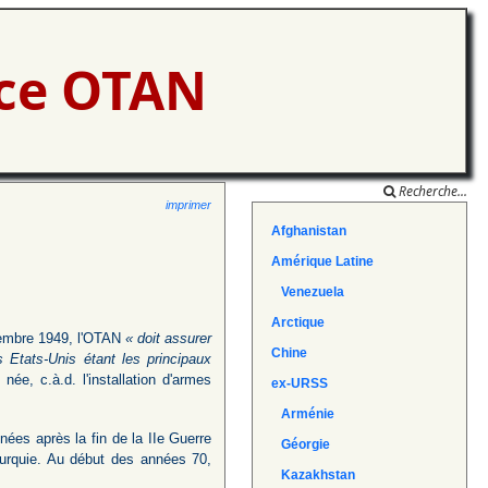
nce OTAN
Recherche...
imprimer
Afghanistan
Amérique Latine
Venezuela
Arctique
ovembre 1949, l'OTAN
« doit assurer
Chine
 Etats-Unis étant les principaux
née, c.à.d. l'installation d'armes
ex-URSS
Arménie
nées après la fin de la IIe Guerre
Géorgie
Turquie. Au début des années 70,
Kazakhstan