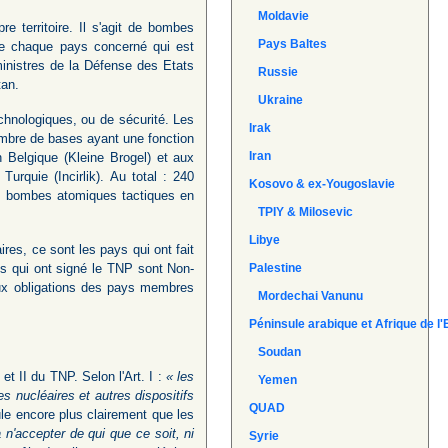
Moldavie
e territoire. Il s'agit de bombes
Pays Baltes
 de chaque pays concerné qui est
ministres de la Défense des Etats
Russie
tan.
Ukraine
chnologiques, ou de sécurité. Les
Irak
mbre de bases ayant une fonction
Iran
 Belgique (Kleine Brogel) et aux
Turquie (Incirlik). Au total : 240
Kosovo & ex-Yougoslavie
des bombes atomiques tactiques en
TPIY & Milosevic
Libye
res, ce sont les pays qui ont fait
s qui ont signé le TNP sont Non-
Palestine
aux obligations des pays membres
Mordechai Vanunu
Péninsule arabique et Afrique de l'
Soudan
et II du TNP. Selon l'Art. I :
« les
Yemen
s nucléaires et autres dispositifs
QUAD
ipule encore plus clairement que les
 n'accepter de qui que ce soit, ni
Syrie