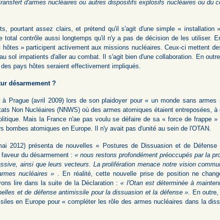
transfert d'armes nucléaires ou autres dispositifs explosifs nucléaires ou du 
.
 pourtant assez clairs, et prétend qu'il s'agit d'une simple « installation »
 total contrôle aussi longtemps qu'il n'y a pas de décision de les utiliser. En 
 « hôtes » participent activement aux missions nucléaires. Ceux-ci mettent d
u sol impatients d'aller au combat. Il s'agit bien d'une collaboration. En outre,
 des pays hôtes seraient effectivement impliqués.
utur désarmement ?
à Prague (avril 2009) lors de son plaidoyer pour « un monde sans armes 
ts Non Nucléaires (NNWS) où des armes atomiques étaient entreposées, à dem
olitique. Mais la France n'ae pas voulu se défaire de sa « force de frappe » 
rs bombes atomiques en Europe. Il n'y avait pas d'unité au sein de l'OTAN.
i 2012) présenta de nouvelles « Postures de Dissuasion et de Défense 
n faveur du désarmement :
« nous restons profondément préoccupés par la prol
ssive, ainsi que leurs vecteurs. La prolifération menace notre vision commun
armes nucléaires »
. En réalité, cette nouvelle prise de position ne chan
ns lire dans la suite de la Déclaration :
« l'Otan est déterminée à mainten
elles et de défense antimissile pour la dissuasion et la défense ».
En outre,
issiles en Europe pour « compléter les rôle des armes nucléaires dans la diss