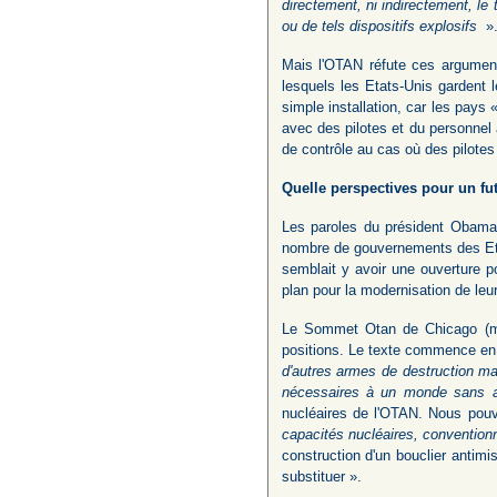
directement, ni indirectement, le 
ou de tels dispositifs explosifs
»
Mais l'OTAN réfute ces arguments,
lesquels les Etats-Unis gardent le
simple installation, car les pays
avec des pilotes et du personnel a
de contrôle au cas où des pilotes
Quelle perspectives pour un f
Les paroles du président Obama 
nombre de gouvernements des Eta
semblait y avoir une ouverture p
plan pour la modernisation de leu
Le Sommet Otan de Chicago (ma
positions. Le texte commence e
d'autres armes de destruction ma
nécessaires à un monde sans 
nucléaires de l'OTAN. Nous pouvo
capacités nucléaires, conventionn
construction d'un bouclier antim
substituer ».