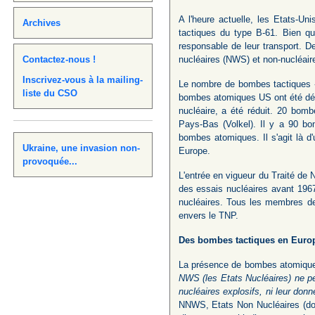
A l'heure actuelle, les Etats-Un
Archives
tactiques du type B-61. Bien qu
responsable de leur transport. D
Contactez-nous !
nucléaires (NWS) et non-nucléaire
Inscrivez-vous à la mailing-
Le nombre de bombes tactiques « 
liste du CSO
bombes atomiques US ont été dém
nucléaire, a été réduit. 20 bom
Pays-Bas (Volkel). Il y a 90 bomb
bombes atomiques. Il s'agit là d
Ukraine, une invasion non-
Europe.
provoquée...
L'entrée en vigueur du Traité de 
des essais nucléaires avant 196
nucléaires. Tous les membres de
envers le TNP.
Des bombes tactiques en Europe
La présence de bombes atomiques am
NWS (les Etats Nucléaires) ne peu
nucléaires explosifs, ni leur donn
NNWS, Etats Non Nucléaires (dont