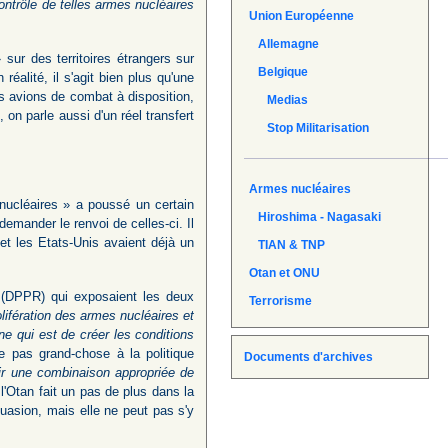
contrôle de telles armes nucléaires
Union Européenne
Allemagne
 sur des territoires étrangers sur
Belgique
réalité, il s'agit bien plus qu'une
es avions de combat à disposition,
Medias
 on parle aussi d'un réel transfert
Stop Militarisation
Armes nucléaires
nucléaires » a poussé un certain
Hiroshima - Nagasaki
ander le renvoi de celles-ci. Il
et les Etats-Unis avaient déjà un
TIAN & TNP
Otan et ONU
(DPPR) qui exposaient les deux
Terrorisme
ifération des armes nucléaires et
e qui est de créer les conditions
ge pas grand-chose à la politique
Documents d'archives
ir une combinaison appropriée de
 l'Otan fait un pas de plus dans la
uasion, mais elle ne peut pas s'y