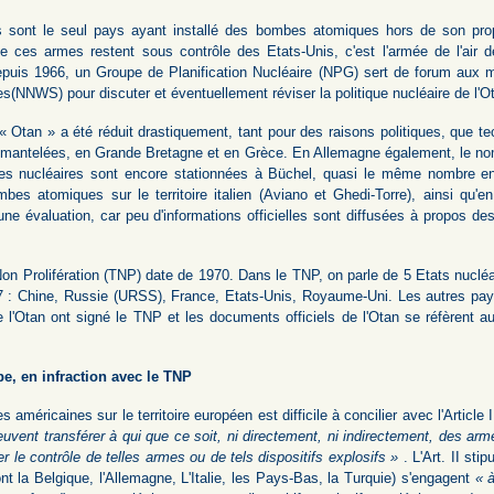
is sont le seul pays ayant installé des bombes atomiques hors de son propr
e ces armes restent sous contrôle des Etats-Unis, c'est l'armée de l'air
epuis 1966, un Groupe de Planification Nucléaire (NPG) sert de forum aux 
s(NNWS) pour discuter et éventuellement réviser la politique nucléaire de l'O
Otan » a été réduit drastiquement, tant pour des raisons politiques, que te
antelées, en Grande Bretagne et en Grèce. En Allemagne également, le no
bes nucléaires sont encore stationnées à Büchel, quasi le même nombre en
es atomiques sur le territoire italien (Aviano et Ghedi-Torre), ainsi qu'en 
'une évaluation, car peu d'informations officielles sont diffusées à propos 
Non Prolifération (TNP) date de 1970. Dans le TNP, on parle de 5 Etats nucléai
7 : Chine, Russie (URSS), France, Etats-Unis, Royaume-Uni. Les autres pay
 l'Otan ont signé le TNP et les documents officiels de l'Otan se réfèrent 
, en infraction avec le TNP
éricaines sur le territoire européen est difficile à concilier avec l'Article I 
vent transférer à qui que ce soit, ni directement, ni indirectement, des arme
er le contrôle de telles armes ou de tels dispositifs explosifs »
. L'Art. II st
 la Belgique, l'Allemagne, L'Italie, les Pays-Bas, la Turquie) s'engagent
« à