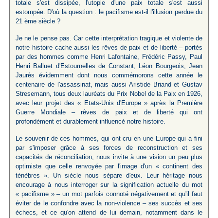
totale s'est dissipée, l'utopie d'une paix totale s'est aussi
estompée. D'où la question : le pacifisme est-il l'illusion perdue du
21 ème siècle ?
Je ne le pense pas. Car cette interprétation tragique et violente de
notre histoire cache aussi les rêves de paix et de liberté – portés
par des hommes comme Henri Lafontaine, Frédéric Passy, Paul
Henri Balluet d'Estournelles de Constant, Léon Bourgeois, Jean
Jaurès évidemment dont nous commémorons cette année le
centenaire de l'assassinat, mais aussi Aristide Briand et Gustav
Stresemann, tous deux lauréats du Prix Nobel de la Paix en 1926,
avec leur projet des « Etats-Unis d'Europe » après la Première
Guerre Mondiale – rêves de paix et de liberté qui ont
profondément et durablement influencé notre histoire.
Le souvenir de ces hommes, qui ont cru en une Europe qui a fini
par s'imposer grâce à ses forces de reconstruction et ses
capacités de réconciliation, nous invite à une vision un peu plus
optimiste que celle renvoyée par l'image d'un « continent des
ténèbres ». Un siècle nous sépare d'eux. Leur héritage nous
encourage à nous interroger sur la signification actuelle du mot
« pacifisme » – un mot parfois connoté négativement et qu'il faut
éviter de le confondre avec la non-violence – ses succès et ses
échecs, et ce qu'on attend de lui demain, notamment dans le