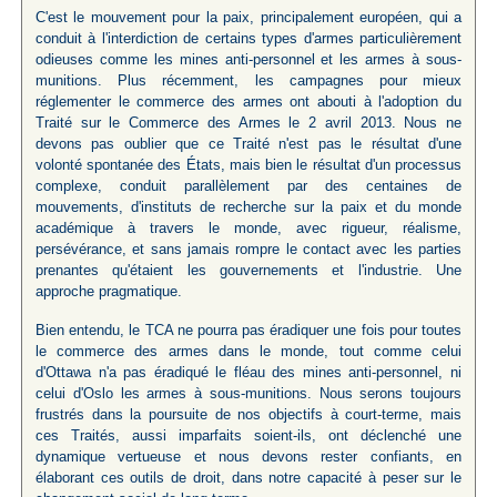
C'est le mouvement pour la paix, principalement européen, qui a
conduit à l'interdiction de certains types d'armes particulièrement
odieuses comme les mines anti-personnel et les armes à sous-
munitions. Plus récemment, les campagnes pour mieux
réglementer le commerce des armes ont abouti à l'adoption du
Traité sur le Commerce des Armes le 2 avril 2013. Nous ne
devons pas oublier que ce Traité n'est pas le résultat d'une
volonté spontanée des États, mais bien le résultat d'un processus
complexe, conduit parallèlement par des centaines de
mouvements, d'instituts de recherche sur la paix et du monde
académique à travers le monde, avec rigueur, réalisme,
persévérance, et sans jamais rompre le contact avec les parties
prenantes qu'étaient les gouvernements et l'industrie. Une
approche pragmatique.
Bien entendu, le TCA ne pourra pas éradiquer une fois pour toutes
le commerce des armes dans le monde, tout comme celui
d'Ottawa n'a pas éradiqué le fléau des mines anti-personnel, ni
celui d'Oslo les armes à sous-munitions. Nous serons toujours
frustrés dans la poursuite de nos objectifs à court-terme, mais
ces Traités, aussi imparfaits soient-ils, ont déclenché une
dynamique vertueuse et nous devons rester confiants, en
élaborant ces outils de droit, dans notre capacité à peser sur le