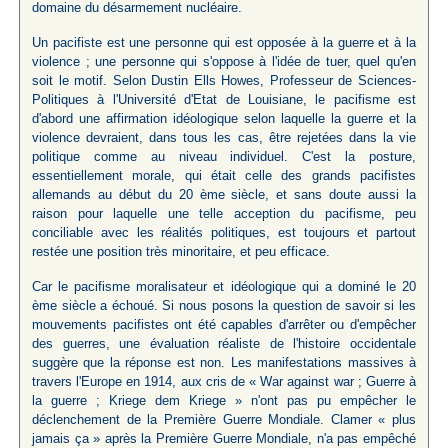
domaine du désarmement nucléaire.
Un pacifiste est une personne qui est opposée à la guerre et à la
violence ; une personne qui s'oppose à l'idée de tuer, quel qu'en
soit le motif. Selon Dustin Ells Howes, Professeur de Sciences-
Politiques à l'Université d'Etat de Louisiane, le pacifisme est
d'abord une affirmation idéologique selon laquelle la guerre et la
violence devraient, dans tous les cas, être rejetées dans la vie
politique comme au niveau individuel. C'est la posture,
essentiellement morale, qui était celle des grands pacifistes
allemands au début du 20 ème siècle, et sans doute aussi la
raison pour laquelle une telle acception du pacifisme, peu
conciliable avec les réalités politiques, est toujours et partout
restée une position très minoritaire, et peu efficace.
Car le pacifisme moralisateur et idéologique qui a dominé le 20
ème siècle a échoué. Si nous posons la question de savoir si les
mouvements pacifistes ont été capables d'arrêter ou d'empêcher
des guerres, une évaluation réaliste de l'histoire occidentale
suggère que la réponse est non. Les manifestations massives à
travers l'Europe en 1914, aux cris de « War against war ; Guerre à
la guerre ; Kriege dem Kriege » n'ont pas pu empêcher le
déclenchement de la Première Guerre Mondiale. Clamer « plus
jamais ça » après la Première Guerre Mondiale, n'a pas empêché