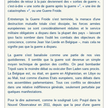
périodes de retour à la paix deviennent des « sorties de guerre »,
3
c'est-à-dire « une sorte de guerre après la guerre »
, « une ère de
4
catastrophes »
, ou une Guerre Froide.
Entretemps la Guerre Froide s'est terminée, la menace d'une
destruction mutuelle totale s'est dissipée, les forces armées
européennes se sont considérablement réduites et le service
militaire obligatoire a disparu dans la plupart des pays – laissant
ipso facto sombrer dans l'oubli les combats des objecteurs de
conscience, comme Jean Van Lierde en Belgique –, mais cela ne
signifie pas que la guerre a disparu.
La guerre s'est banalisée comme une partie de nos vies
quotidiennes. Il semble que la guerre soit devenue un simple
moyen technique de gestion des conflits. On peut bombarder
Tripoli sans le moindre débat ou exécuter Ben Laden sans procès.
La Belgique est, ou était, en guerre en Afghanistan, en Libye ou
au Mali, tout comme d'autres Etats européens, sans débats dans
nos assemblées parlementaires. Tous ces conflits se déroulent
dans une relative indifférence générale, seulement perturbée par
quelques manifestations.
Pour le dire autrement, comme le soulignait Loïc Poujol dans le
Nouvel Observateur en 2011, depuis que la peur d'une guerre