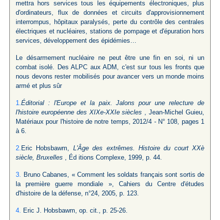
mettra hors services tous les équipements électroniques, plus
d'ordinateurs, flux de données et circuits d'approvisionnement
interrompus, hôpitaux paralysés, perte du contrôle des centrales
électriques et nucléaires, stations de pompage et d'épuration hors
services, développement des épidémies…
Le désarmement nucléaire ne peut être une fin en soi, ni un
combat isolé. Des ALPC aux ADM, c'est sur tous les fronts que
nous devons rester mobilisés pour avancer vers un monde moins
armé et plus sûr
1.
Éditorial : l'Europe et la paix. Jalons pour une relecture de
l'histoire européenne des XIXe-XXIe siècles
, Jean-Michel Guieu,
Matériaux pour l'histoire de notre temps, 2012/4 - N° 108, pages 1
à 6.
2.
Eric Hobsbawm,
L'Âge des extrêmes. Histoire du court XXè
siècle, Bruxelles
, Éd itions Complexe, 1999, p. 44.
3.
Bruno Cabanes, « Comment les soldats français sont sortis de
la première guerre mondiale », Cahiers du Centre d'études
d'histoire de la défense, n°24, 2005, p. 123.
4.
Eric J. Hobsbawm, op. cit., p. 25-26.