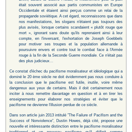
était souvent associé aux partis communistes en Europe
Occidentale et étaient ainsi perçus comme un relai de la
propagande soviétique. A cet égard, reconnaissons que dans
nos manifestations, les slogans n'étaient pas toujours des
plus avisés, lorsque certains scandaient « plutôt rouge que
mort », ignorant sans doute qu'ils reprenaient ainsi à leur
compte, en l'inversant, l'exhortation de Joseph Goebbels
pour motiver ses troupes et la population allemande à
poursuivre envers et contre tout le combat face à l'Armée
rouge à la fin de la Seconde Guerre mondiale. Ce n'était pas
des plus judicieux…
Ce constat d'échec du pacifisme moralisateur et idéologique qui a
dominé le 20 ème siècle ne doit évidemment pas nous conduire à
la conclusion que le pacifisme est futile, inutile, voire même
dangereux aux yeux de certains. Mais il doit certainement nous
inciter à nous remettre davantage en question et à en tirer les
enseignements pour élaborer nos stratégies et éviter que le
pacifisme ne devienne l'illusion perdue de ce siècle.
Dans son article juin 2013 intitulé ”The Failure of Pacifism and the
Success of Nonviolence”, Dustin Howes, déjà cité, propose une
nouvelle et intéressante distinction entre le pacifisme moralisateur
traditionnel et un nouveau pacifisme qu'il définit comme