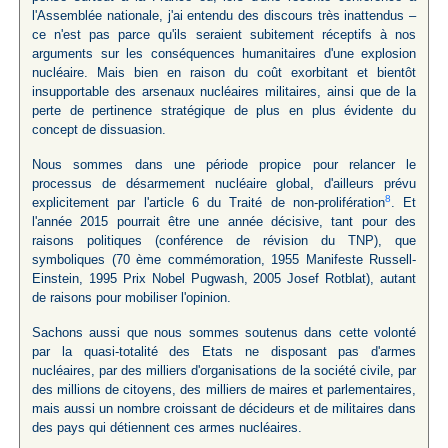
l'Assemblée nationale, j'ai entendu des discours très inattendus –
ce n'est pas parce qu'ils seraient subitement réceptifs à nos
arguments sur les conséquences humanitaires d'une explosion
nucléaire. Mais bien en raison du coût exorbitant et bientôt
insupportable des arsenaux nucléaires militaires, ainsi que de la
perte de pertinence stratégique de plus en plus évidente du
concept de dissuasion.
Nous sommes dans une période propice pour relancer le
processus de désarmement nucléaire global, d'ailleurs prévu
8
explicitement par l'article 6 du Traité de non-prolifération
. Et
l'année 2015 pourrait être une année décisive, tant pour des
raisons politiques (conférence de révision du TNP), que
symboliques (70 ème commémoration, 1955 Manifeste Russell-
Einstein, 1995 Prix Nobel Pugwash, 2005 Josef Rotblat), autant
de raisons pour mobiliser l'opinion.
Sachons aussi que nous sommes soutenus dans cette volonté
par la quasi-totalité des Etats ne disposant pas d'armes
nucléaires, par des milliers d'organisations de la société civile, par
des millions de citoyens, des milliers de maires et parlementaires,
mais aussi un nombre croissant de décideurs et de militaires dans
des pays qui détiennent ces armes nucléaires.