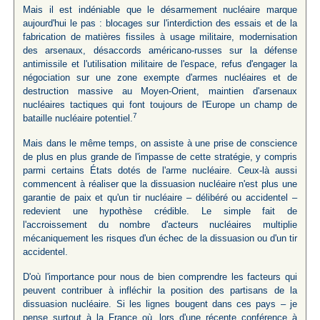
Mais il est indéniable que le désarmement nucléaire marque
aujourd'hui le pas : blocages sur l'interdiction des essais et de la
fabrication de matières fissiles à usage militaire, modernisation
des arsenaux, désaccords américano-russes sur la défense
antimissile et l'utilisation militaire de l'espace, refus d'engager la
négociation sur une zone exempte d'armes nucléaires et de
destruction massive au Moyen-Orient, maintien d'arsenaux
nucléaires tactiques qui font toujours de l'Europe un champ de
7
bataille nucléaire potentiel.
Mais dans le même temps, on assiste à une prise de conscience
de plus en plus grande de l'impasse de cette stratégie, y compris
parmi certains États dotés de l'arme nucléaire. Ceux-là aussi
commencent à réaliser que la dissuasion nucléaire n'est plus une
garantie de paix et qu'un tir nucléaire – délibéré ou accidentel –
redevient une hypothèse crédible. Le simple fait de
l'accroissement du nombre d'acteurs nucléaires multiplie
mécaniquement les risques d'un échec de la dissuasion ou d'un tir
accidentel.
D'où l'importance pour nous de bien comprendre les facteurs qui
peuvent contribuer à infléchir la position des partisans de la
dissuasion nucléaire. Si les lignes bougent dans ces pays – je
pense surtout à la France où, lors d'une récente conférence à