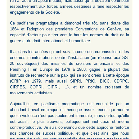
l'un à l'autre un appui mutuel, mais aussi qu'ils devaient contribuer
respectivement aux forces armées destinées à faire respecter les
engagements de la Société.
Ce pacifisme pragmatique a démontré très tôt, sans doute dès
1864 et l'adoption des premières Conventions de Genève, sa
capacité d'acteur pour tirer vers le haut les normes du droit de la
guerre et du droit international et humanitaire.
Il a, dans les années qui ont suivi la crise des euromissiles et les
énormes manifestations contre l'installation (en réponse aux SS-
20 soviétiques) des missiles de croisière américains et des
Pershing II en Europe de 1979 à 1983, gagné la plupart des
instituts de recherche sur la paix qui se sont créés à cette époque
(GRIP en 1979, mais aussi SIPRI, PRIO, BICC, CDRPC,
CIRPES, COPRI, GIPRI, …), et un nombre croissant de
mouvements activistes.
Aujourd'hui, ce pacifisme pragmatique est consolidé par un
abondant travail empirique et théorique assez récent qui montre
que la violence n'est pas seulement immorale, mais surtout qu'elle
est aussi, le plus souvent, politiquement inefficace et même
contre-productive. Je suis convaincu que cette approche renforce
nos chances de succès politique, et que c'est ainsi que nous