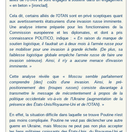
« en beton » [ironclad].
Cela dit, certains alliés de l'OTAN sont en privé sceptiques quant
aux avertissements étatsuniens d'une invasion russe imminente.
Une analyse interne préparée pour les fonctionnaires de la
Commission européenne et les diplomates, et dont a pris
connaissance POLITICO, indique : «
En raison du manque de
soutien logistique, il faudrait un à deux mois à l'armée russe pour
se mobiliser pour une invasion à grande échelle. (De plus, sa
faiblesse logistique globale empêche l'armée russe de faire une
invasion sérieuse). Ainsi, il n'y a aucune menace d'invasion
imminente. »
Cette analyse révèle que «
Moscou semble parfaitement
comprendre [des] coûts d'une invasion. Ainsi, le pré-
positionnement des (troupes russes) consiste davantage à
transmettre le message de mécontentement à propos de la
politique occidentale vis-à-vis de l'Ukraine (augmentation de la
présence des États-Unis/Royaume-Uni et de l'OTAN)
. »
En effet, la situation difficile dans laquelle se trouve Poutine n'est
pas moins compliquée. Poutine ne veut pas déclencher une autre
guerre en Ukraine, mais Moscou ne peut pas non plus accepter
les liens militaires croissants des États-Unis, du Royaume-Uni et