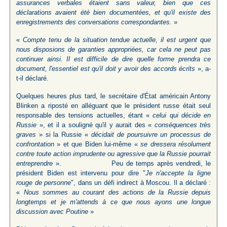
assurances verbales étaient sans valeur, bien que ces
déclarations avaient été bien documentées, et qu'il existe des
enregistrements des conversations correspondantes.
»
«
Compte tenu de la situation tendue actuelle, il est urgent que
nous disposions de garanties appropriées, car cela ne peut pas
continuer ainsi. Il est difficile de dire quelle forme prendra ce
document, l'essentiel est qu'il doit y avoir des accords écrits
», a-
t-il déclaré.
Quelques heures plus tard, le secrétaire d'État américain Antony
Blinken a riposté en alléguant que le président russe était seul
responsable des tensions actuelles, étant «
celui qui décide en
Russie
», et il a souligné qu'il y aurait des «
conséquences très
graves
» si la Russie «
décidait de poursuivre un processus de
confrontation
» et que Biden lui-même «
se dressera résolument
contre toute action imprudente ou agressive que la Russie pourrait
entreprendre
». Peu de temps après vendredi, le
président Biden est intervenu pour dire "
Je n'accepte la ligne
rouge de personne
", dans un défi indirect à Moscou. Il a déclaré :
«
Nous sommes au courant des actions de la Russie depuis
longtemps et je m'attends à ce que nous ayons une longue
discussion avec Poutine
»