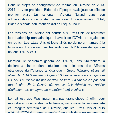
Dans le projet de changement de régime en Ukraine en 2013-
2014, le vice-président Biden de l'époque avait joué un rôle de
premier plan. En ramenant Victoria Nuland dans son
administration à un poste clé au sein du département d'État,
Biden a signalé son intention d'aller jusqu'au bout.
Les tensions en Ukraine ont permis aux États-Unis de réaffirmer
leur leadership transatlantique. L'avenir de l'OTAN est également
en jeu ici. Les États-Unis et leurs alliés ne donneront jamais à la
Russie un droit de veto sur les ambitions de l'Ukraine de rejoindre
un jour l'OTAN et l'UE.
Mercredi, le secrétaire général de l'OTAN, Jens Stoltenberg, a
déclaré à l'issue d'une réunion des ministres des Affaires
étrangères de l'Alliance à Riga que «
Seuls l'Ukraine et les 30
alliés de l'OTAN décideront quand l'Ukraine sera prête à rejoindre
l'OTAN. La Russie n'a pas de droit de veto. La Russie n'a pas son
mot à dire. Et la Russie n'a pas le droit d'établir une sphère
d'influence, en essayant de contrôler (ses) voisins
.»
Le fait est que Washington n'a pas grand-chose à offrir pour
répondre aux demandes de la Russie, sans miner la souveraineté
et l'intégrité territoriale de l'Ukraine, que les États-Unis et leurs
alliés de l'OTAN se sont engagés à soutenir dans un engagement