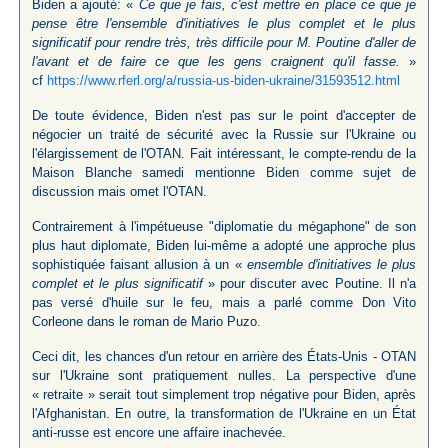
Biden a ajouté: «
Ce que je fais, c'est mettre en place ce que je
pense être l'ensemble d'initiatives le plus complet et le plus
significatif pour rendre très, très difficile pour M. Poutine d'aller de
l'avant et de faire ce que les gens craignent qu'il fasse.
»
cf
https://www.rferl.org/a/
russia-us-biden-ukraine/
31593512.html
De toute évidence, Biden n'est pas sur le point d'accepter de
négocier un traité de sécurité avec la Russie sur l'Ukraine ou
l'élargissement de l'OTAN. Fait intéressant, le compte-rendu de la
Maison Blanche samedi mentionne Biden comme sujet de
discussion mais omet l'OTAN.
Contrairement à l'impétueuse "diplomatie du mégaphone" de son
plus haut diplomate, Biden lui-même a adopté une approche plus
sophistiquée faisant allusion à un «
ensemble d'initiatives le plus
complet et le plus significatif
» pour discuter avec Poutine. Il n'a
pas versé d'huile sur le feu, mais a parlé comme Don Vito
Corleone dans le roman de Mario Puzo.
Ceci dit, les chances d'un retour en arrière des États-Unis - OTAN
sur l'Ukraine sont pratiquement nulles. La perspective d'une
« retraite » serait tout simplement trop négative pour Biden, après
l'Afghanistan. En outre, la transformation de l'Ukraine en un État
anti-russe est encore une affaire inachevée.