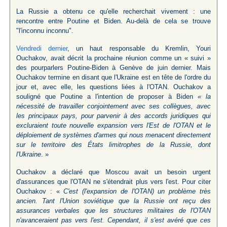
La Russie a obtenu ce qu'elle recherchait vivement : une
rencontre entre Poutine et Biden. Au-delà de cela se trouve
"l'inconnu inconnu".
Vendredi dernier
, un haut responsable du Kremlin, Youri
Ouchakov, avait décrit la prochaine réunion comme un « suivi »
des pourparlers Poutine-Biden à Genève de juin dernier. Mais
Ouchakov termine en disant que l'Ukraine est en tête de l'ordre du
jour et, avec elle, les questions liées à l'OTAN. Ouchakov a
souligné que Poutine a l'intention de proposer à Biden
« la
nécessité de travailler conjointement avec ses collègues, avec
les principaux pays, pour parvenir à des accords juridiques qui
excluraient toute nouvelle expansion vers l'Est de l'OTAN et le
déploiement de systèmes d'armes qui nous menacent directement
sur le territoire des États limitrophes de la Russie, dont
l'Ukraine
. »
Ouchakov a déclaré que Moscou avait un besoin urgent
d'assurances que l'OTAN ne s'étendrait plus vers l'est. Pour citer
Ouchakov : «
C'est (l'expansion de l'OTAN) un problème très
ancien. Tant l'Union soviétique que la Russie ont reçu des
assurances verbales que les structures militaires de l'OTAN
n'avanceraient pas vers l'est. Cependant, il s'est avéré que ces