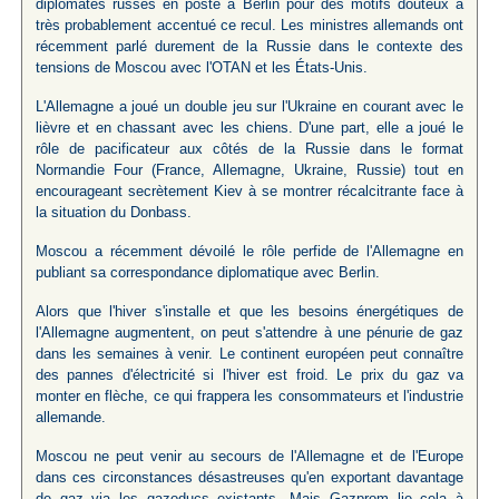
diplomates russes en poste à Berlin pour des motifs douteux a
très probablement accentué ce recul. Les ministres allemands ont
récemment parlé durement de la Russie dans le contexte des
tensions de Moscou avec l'OTAN et les États-Unis.
L'Allemagne a joué un double jeu sur l'Ukraine en courant avec le
lièvre et en chassant avec les chiens. D'une part, elle a joué le
rôle de pacificateur aux côtés de la Russie dans le format
Normandie Four (France, Allemagne, Ukraine, Russie) tout en
encourageant secrètement Kiev à se montrer récalcitrante face à
la situation du Donbass.
Moscou a récemment dévoilé le rôle perfide de l'Allemagne en
publiant sa correspondance diplomatique avec Berlin.
Alors que l'hiver s'installe et que les besoins énergétiques de
l'Allemagne augmentent, on peut s'attendre à une pénurie de gaz
dans les semaines à venir. Le continent européen peut connaître
des pannes d'électricité si l'hiver est froid. Le prix du gaz va
monter en flèche, ce qui frappera les consommateurs et l'industrie
allemande.
Moscou ne peut venir au secours de l'Allemagne et de l'Europe
dans ces circonstances désastreuses qu'en exportant davantage
de gaz via les gazoducs existants. Mais Gazprom lie cela à