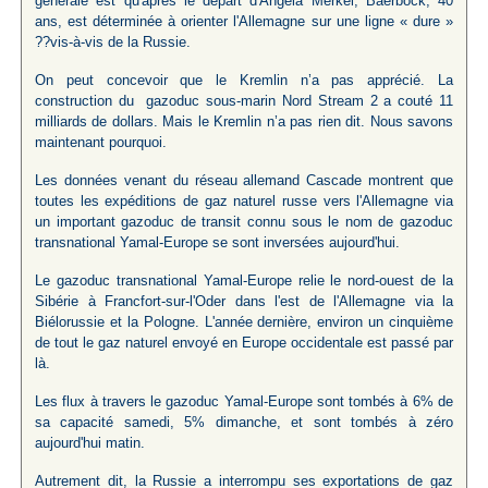
générale est qu'après le départ d'Angela Merkel, Baerbock, 40
ans, est déterminée à orienter l'Allemagne sur une ligne « dure »
??vis-à-vis de la Russie.
On peut concevoir que le Kremlin n’a pas apprécié. La
construction du gazoduc sous-marin Nord Stream 2 a couté 11
milliards de dollars. Mais le Kremlin n’a pas rien dit. Nous savons
maintenant pourquoi.
Les données venant du réseau allemand Cascade montrent que
toutes les expéditions de gaz naturel russe vers l'Allemagne via
un important gazoduc de transit connu sous le nom de gazoduc
transnational Yamal-Europe se sont inversées aujourd'hui.
Le gazoduc transnational Yamal-Europe relie le nord-ouest de la
Sibérie à Francfort-sur-l'Oder dans l'est de l'Allemagne via la
Biélorussie et la Pologne. L'année dernière, environ un cinquième
de tout le gaz naturel envoyé en Europe occidentale est passé par
là.
Les flux à travers le gazoduc Yamal-Europe sont tombés à 6% de
sa capacité samedi, 5% dimanche, et sont tombés à zéro
aujourd'hui matin.
Autrement dit, la Russie a interrompu ses exportations de gaz