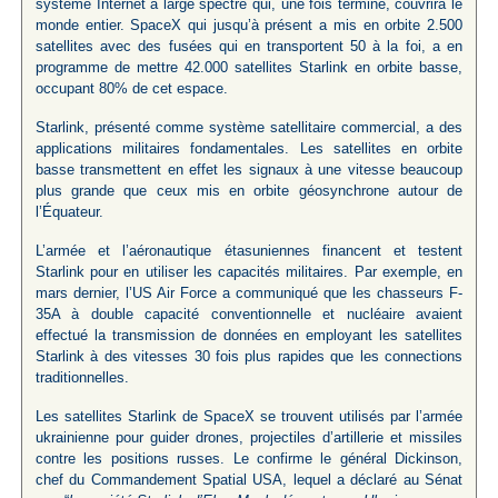
système Internet à large spectre qui, une fois terminé, couvrira le
monde entier. SpaceX qui jusqu’à présent a mis en orbite 2.500
satellites avec des fusées qui en transportent 50 à la foi, a en
programme de mettre 42.000 satellites Starlink en orbite basse,
occupant 80% de cet espace.
Starlink, présenté comme système satellitaire commercial, a des
applications militaires fondamentales. Les satellites en orbite
basse transmettent en effet les signaux à une vitesse beaucoup
plus grande que ceux mis en orbite géosynchrone autour de
l’Équateur.
L’armée et l’aéronautique étasuniennes financent et testent
Starlink pour en utiliser les capacités militaires. Par exemple, en
mars dernier, l’US Air Force a communiqué que les chasseurs F-
35A à double capacité conventionnelle et nucléaire avaient
effectué la transmission de données en employant les satellites
Starlink à des vitesses 30 fois plus rapides que les connections
traditionnelles.
Les satellites Starlink de SpaceX se trouvent utilisés par l’armée
ukrainienne pour guider drones, projectiles d’artillerie et missiles
contre les positions russes. Le confirme le général Dickinson,
chef du Commandement Spatial USA, lequel a déclaré au Sénat